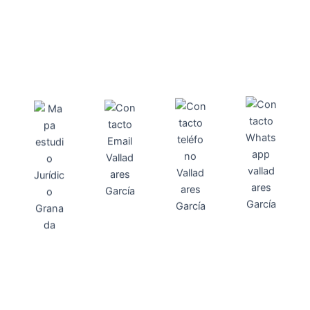
Direcci
Teléfo
Whats
ón
Direcci
asesoria@
no
App
valladares
958131220
65463832
ón
Avenida
-garcia.es
4
Barcelona,