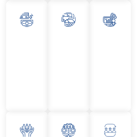
Asesor
Admini
Asesor
amient
stració
amient
o
n
o
Mercantil
Fincas
Contencio
so
administr
ativo