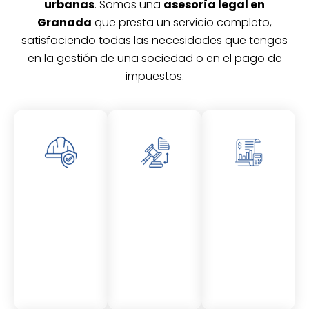
urbanas
. Somos una
asesoría legal en
Granada
que presta un servicio completo,
satisfaciendo todas las necesidades que tengas
en la gestión de una sociedad o en el pago de
impuestos.
Asesor
Asesor
Asesor
amient
amient
amient
o
o
o
Laboral
Fiscal
Contable