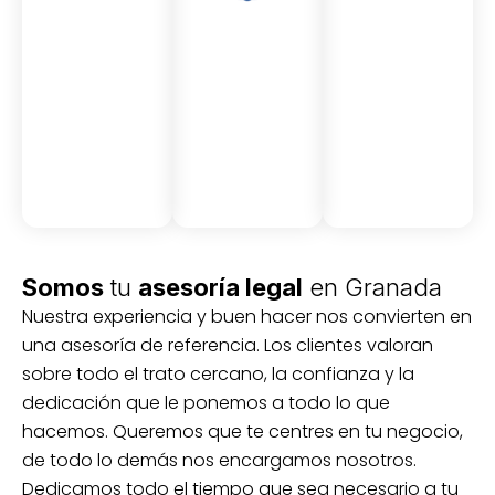
Asesor
Medici
Audito
amient
ón
ria
Civil y
Socio-
o
mercantil
laboral
Civil
Somos
tu
asesoría legal
en Granada
Nuestra experiencia y buen hacer nos convierten en
una asesoría de referencia. Los clientes valoran
sobre todo el trato cercano, la confianza y la
dedicación que le ponemos a todo lo que
hacemos. Queremos que te centres en tu negocio,
de todo lo demás nos encargamos nosotros.
Dedicamos todo el tiempo que sea necesario a tu