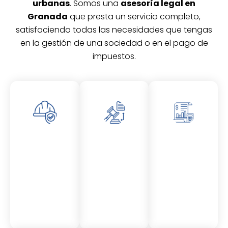
urbanas
. Somos una
asesoría legal en
Granada
que presta un servicio completo,
satisfaciendo todas las necesidades que tengas
en la gestión de una sociedad o en el pago de
impuestos.
Asesor
Asesor
Asesor
amient
amient
amient
o
o
o
Laboral
Fiscal
Contable