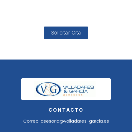
4, Local 2
18006
Granada
Solicitar Cita
CONTACTO
Correo:
asesoria@valladares-garcia.es