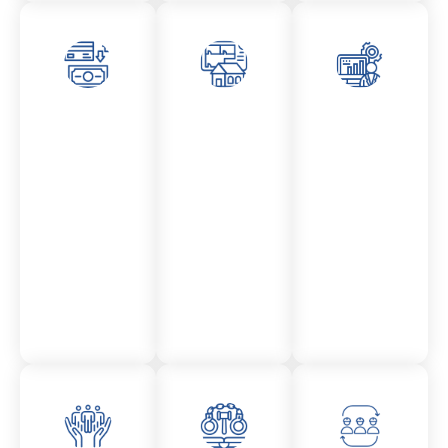
Asesor
Admini
Asesor
amient
stració
amient
o
n
o
Mercantil
Fincas
Contencio
so
administr
ativo