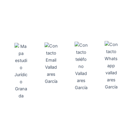
Direcci
Teléfo
Whats
ón
Direcci
asesoria@
no
App
valladares
958131220
65463832
ón
Avenida
-garcia.es
4
Barcelona,