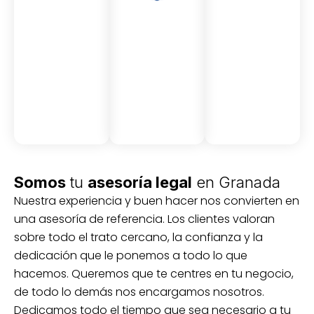
Asesor
Medici
Audito
amient
ón
ria
Civil y
Socio-
o
mercantil
laboral
Civil
Somos
tu
asesoría legal
en Granada
Nuestra experiencia y buen hacer nos convierten en
una asesoría de referencia. Los clientes valoran
sobre todo el trato cercano, la confianza y la
dedicación que le ponemos a todo lo que
hacemos. Queremos que te centres en tu negocio,
de todo lo demás nos encargamos nosotros.
Dedicamos todo el tiempo que sea necesario a tu