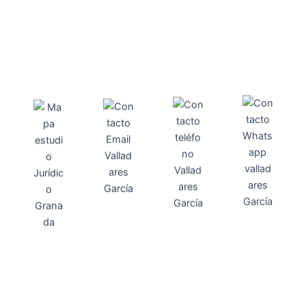
Direcci
Teléfo
Whats
ón
Direcci
asesoria@
no
App
valladares
958131220
65463832
ón
Avenida
-garcia.es
4
Barcelona,