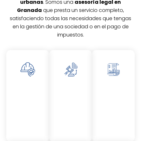
urbanas
. Somos una
asesoría legal en
Granada
que presta un servicio completo,
satisfaciendo todas las necesidades que tengas
en la gestión de una sociedad o en el pago de
impuestos.
Asesor
Asesor
Asesor
amient
amient
amient
o
o
o
Laboral
Fiscal
Contable