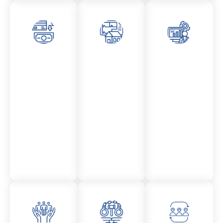
Asesor
Admini
Asesor
amient
stració
amient
o
n
o
Mercantil
Fincas
Contencio
so
administr
ativo