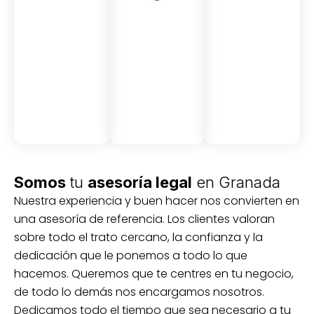
Asesor
Medici
Audito
amient
ón
ria
Civil y
Socio-
o
mercantil
laboral
Civil
Somos
tu
asesoría legal
en Granada
Nuestra experiencia y buen hacer nos convierten en
una asesoría de referencia. Los clientes valoran
sobre todo el trato cercano, la confianza y la
dedicación que le ponemos a todo lo que
hacemos. Queremos que te centres en tu negocio,
de todo lo demás nos encargamos nosotros.
Dedicamos todo el tiempo que sea necesario a tu