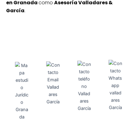
en Granada
como
Asesoría Valladares &
García
.
Direcci
Teléfo
Whats
ón
Direcci
asesoria@
no
App
valladares
958131220
65463832