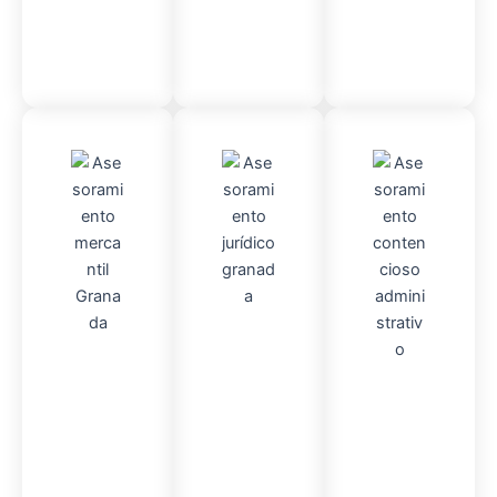
Admini
Asesor
stració
Asesor
amient
n
Fincas
amient
o
Mercantil
o
Contencio
so