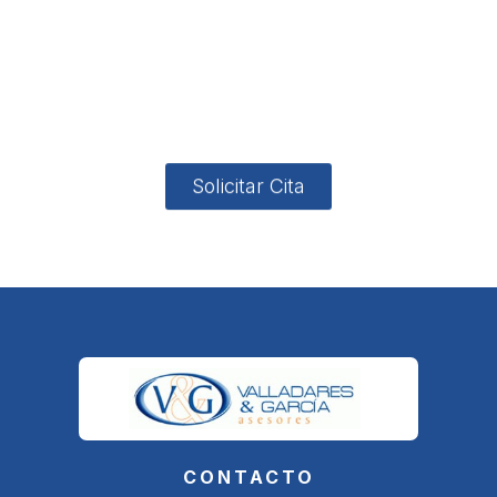
ón
Avenida
-garcia.es
4
Barcelona,
4, Local 2
18006
Granada
Solicitar Cita
CONTACTO