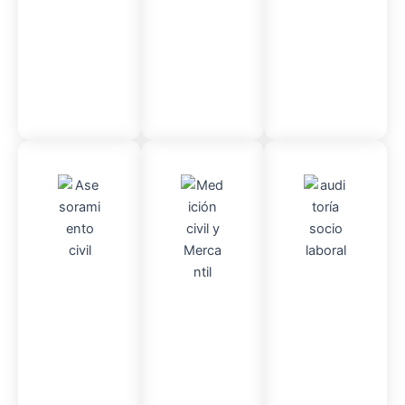
administr
ativo
Asesor
Audito
Medici
amient
ria
Socio-
ón
o
Civil y
laboral
Civil
mercantil