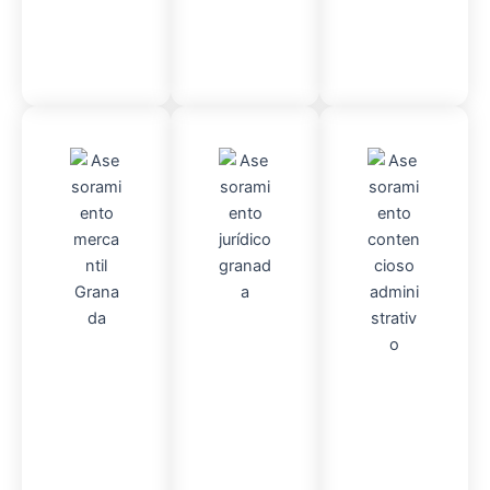
Admini
Asesor
stració
Asesor
amient
n
Fincas
amient
o
Mercantil
o
Contencio
so