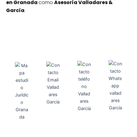
en Granada
como
Asesoría Valladares &
García
.
Direcci
Teléfo
Whats
ón
Direcci
asesoria@
no
App
valladares
958131220
65463832