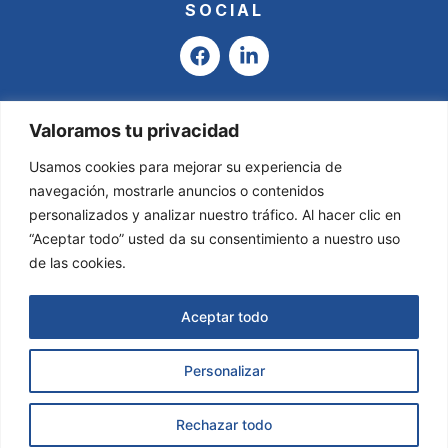
SOCIAL
F
L
a
i
c
n
e
k
b
e
Valoramos tu privacidad
o
d
o
i
Usamos cookies para mejorar su experiencia de
k
n
navegación, mostrarle anuncios o contenidos
-
personalizados y analizar nuestro tráfico. Al hacer clic en
i
“Aceptar todo” usted da su consentimiento a nuestro uso
n
de las cookies.
Aceptar todo
Personalizar
Asesoría Valladares & García © 2025
Todos
los derechos reservados.
Página Web creada por
Solicitar Información
S4B Group.
Rechazar todo