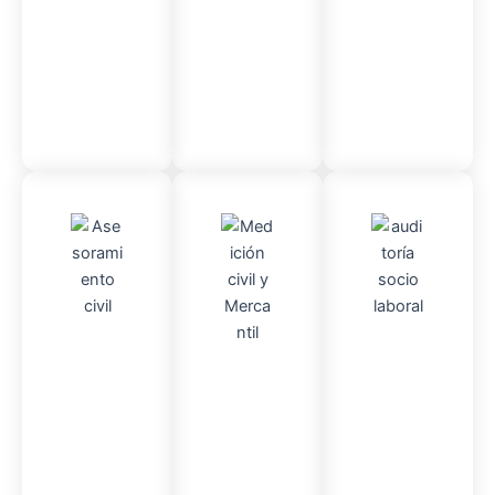
administr
ativo
Asesor
Audito
Medici
amient
ria
Socio-
ón
o
Civil y
laboral
Civil
mercantil