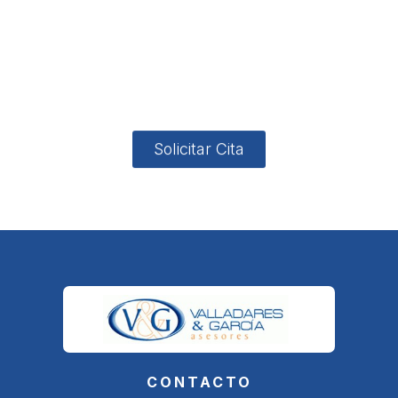
ón
Avenida
-garcia.es
4
Barcelona,
4, Local 2
18006
Granada
Solicitar Cita
CONTACTO