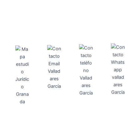
Direcci
Teléfo
Whats
ón
Direcci
asesoria@
no
App
valladares
958131220
65463832
ón
Avenida
-garcia.es
4
Barcelona,