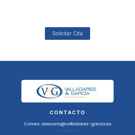
4, Local 2
18006
Granada
Solicitar Cita
CONTACTO
Correo:
asesoria@valladares-garcia.es