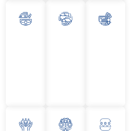
Asesor
Admini
Asesor
amient
stració
amient
o
n
o
Mercantil
Fincas
Contencio
so
administr
ativo