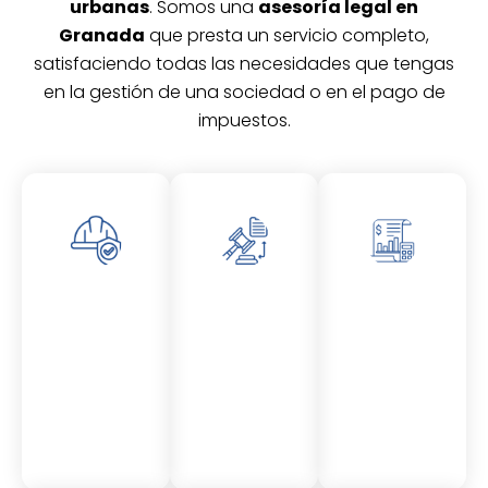
urbanas
. Somos una
asesoría legal en
Granada
que presta un servicio completo,
satisfaciendo todas las necesidades que tengas
en la gestión de una sociedad o en el pago de
impuestos.
Asesor
Asesor
Asesor
amient
amient
amient
o
o
o
Laboral
Fiscal
Contable