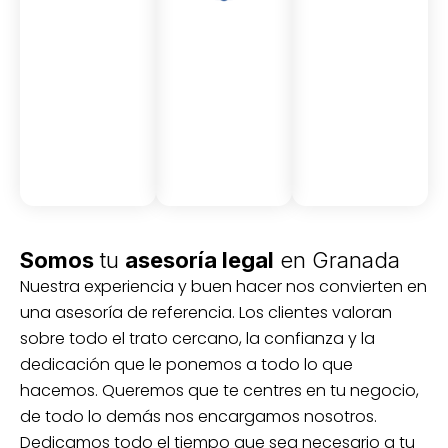
Asesor
Medici
Audito
amient
ón
ria
Civil y
Socio-
o
mercantil
laboral
Civil
Somos
tu
asesoría legal
en Granada
Nuestra experiencia y buen hacer nos convierten en
una asesoría de referencia. Los clientes valoran
sobre todo el trato cercano, la confianza y la
dedicación que le ponemos a todo lo que
hacemos. Queremos que te centres en tu negocio,
de todo lo demás nos encargamos nosotros.
Dedicamos todo el tiempo que sea necesario a tu