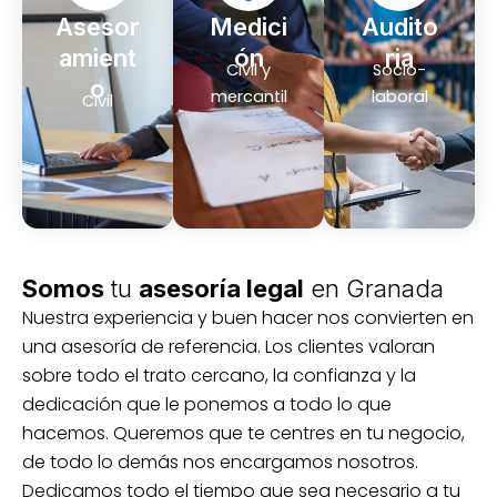
Asesor
Medici
Audito
amient
ón
ria
Civil y
Socio-
o
mercantil
laboral
Civil
Somos
tu
asesoría legal
en Granada
Nuestra experiencia y buen hacer nos convierten en
una asesoría de referencia. Los clientes valoran
sobre todo el trato cercano, la confianza y la
dedicación que le ponemos a todo lo que
hacemos. Queremos que te centres en tu negocio,
de todo lo demás nos encargamos nosotros.
Dedicamos todo el tiempo que sea necesario a tu