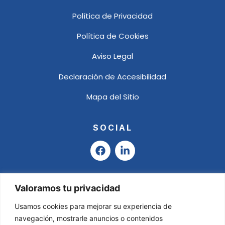
Política de Privacidad
Política de Cookies
Aviso Legal
Declaración de Accesibilidad
Mapa del Sitio
SOCIAL
F
L
a
i
c
n
e
k
b
e
Valoramos tu privacidad
o
d
o
i
Usamos cookies para mejorar su experiencia de
k
n
navegación, mostrarle anuncios o contenidos