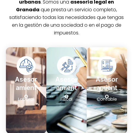
urbanas
. Somos una
asesoría legal en
Granada
que presta un servicio completo,
satisfaciendo todas las necesidades que tengas
en la gestión de una sociedad o en el pago de
impuestos.
Asesor
Asesor
Asesor
amient
amient
amient
o
o
o
Laboral
Fiscal
Contable