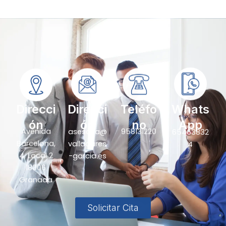
Direcci
Direcci
Teléfo
Whats
ón
ón
no
App
Avenida
asesoria@
958131220
65463832
Barcelona,
valladares
4
4, Local 2
-garcia.es
18006
Granada
Solicitar Cita