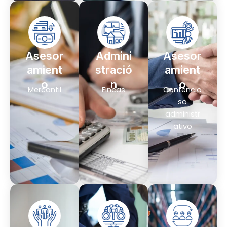
Asesor
Admini
Asesor
amient
stració
amient
o
n
o
Mercantil
Fincas
Contencio
so
administr
ativo