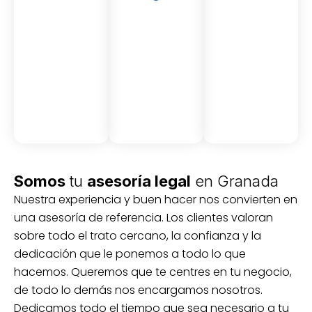
Asesor
Medici
Audito
amient
ón
ria
Civil y
Socio-
o
mercantil
laboral
Civil
Somos
tu
asesoría legal
en Granada
Nuestra experiencia y buen hacer nos convierten en
una asesoría de referencia. Los clientes valoran
sobre todo el trato cercano, la confianza y la
dedicación que le ponemos a todo lo que
hacemos. Queremos que te centres en tu negocio,
de todo lo demás nos encargamos nosotros.
Dedicamos todo el tiempo que sea necesario a tu