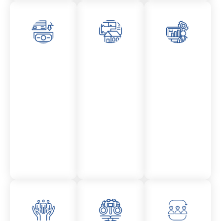
Asesor
Admini
Asesor
amient
stració
amient
o
n
o
Mercantil
Fincas
Contencio
so
administr
ativo