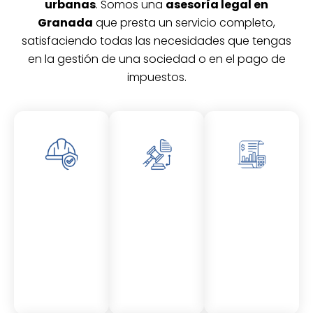
urbanas
. Somos una
asesoría legal en
Granada
que presta un servicio completo,
satisfaciendo todas las necesidades que tengas
en la gestión de una sociedad o en el pago de
impuestos.
Asesor
Asesor
Asesor
amient
amient
amient
o
o
o
Laboral
Fiscal
Contable