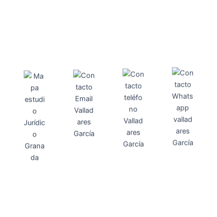
Direcci
Teléfo
Whats
ón
Direcci
asesoria@
no
App
valladares
958131220
65463832
ón
Avenida
-garcia.es
4
Barcelona,