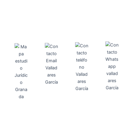
Direcci
Teléfo
Whats
ón
Direcci
asesoria@
no
App
valladares
958131220
65463832
ón
Avenida
-garcia.es
4
Barcelona,