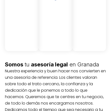
Asesor
Medici
Audito
amient
ón
ria
Civil y
Socio-
o
mercantil
laboral
Civil
Somos
tu
asesoría legal
en Granada
Nuestra experiencia y buen hacer nos convierten en
una asesoría de referencia. Los clientes valoran
sobre todo el trato cercano, la confianza y la
dedicación que le ponemos a todo lo que
hacemos. Queremos que te centres en tu negocio,
de todo lo demás nos encargamos nosotros.
Dedicamos todo el tiempo que sea necesario a tu