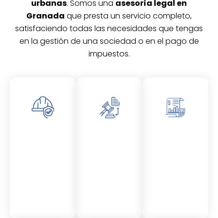
urbanas
. Somos una
asesoría legal en
Granada
que presta un servicio completo,
satisfaciendo todas las necesidades que tengas
en la gestión de una sociedad o en el pago de
impuestos.
Asesor
Asesor
Asesor
amient
amient
amient
o
o
o
Laboral
Fiscal
Contable