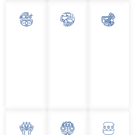
Asesor
Admini
Asesor
amient
stració
amient
o
n
o
Mercantil
Fincas
Contencio
so
administr
ativo