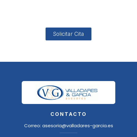
4, Local 2
18006
Granada
Solicitar Cita
CONTACTO
Correo:
asesoria@valladares-garcia.es