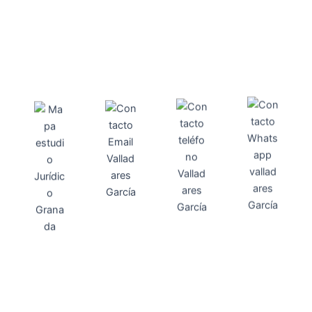
Direcci
Teléfo
Whats
ón
Direcci
asesoria@
no
App
valladares
958131220
65463832
ón
Avenida
-garcia.es
4
Barcelona,