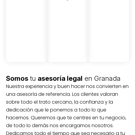
Asesor
Medici
Audito
amient
ón
ria
Civil y
Socio-
o
mercantil
laboral
Civil
Somos
tu
asesoría legal
en Granada
Nuestra experiencia y buen hacer nos convierten en
una asesoría de referencia. Los clientes valoran
sobre todo el trato cercano, la confianza y la
dedicación que le ponemos a todo lo que
hacemos. Queremos que te centres en tu negocio,
de todo lo demás nos encargamos nosotros.
Dedicamos todo el tiempo que sea necesario a tu