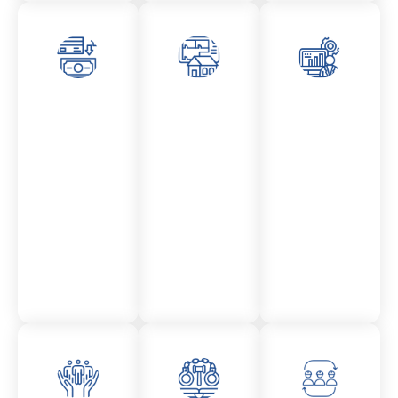
Asesor
Admini
Asesor
amient
stració
amient
o
n
o
Mercantil
Fincas
Contencio
so
administr
ativo