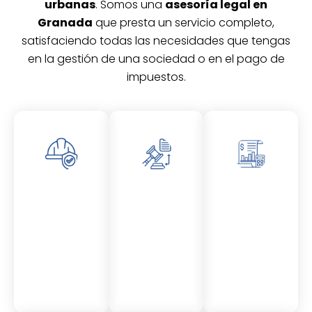
urbanas
. Somos una
asesoría legal en
Granada
que presta un servicio completo,
satisfaciendo todas las necesidades que tengas
en la gestión de una sociedad o en el pago de
impuestos.
Asesor
Asesor
Asesor
amient
amient
amient
o
o
o
Laboral
Fiscal
Contable