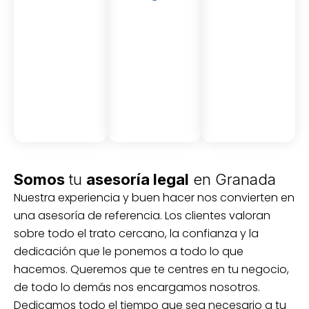
Asesor
Medici
Audito
amient
ón
ria
Civil y
Socio-
o
mercantil
laboral
Civil
Somos
tu
asesoría legal
en Granada
Nuestra experiencia y buen hacer nos convierten en
una asesoría de referencia. Los clientes valoran
sobre todo el trato cercano, la confianza y la
dedicación que le ponemos a todo lo que
hacemos. Queremos que te centres en tu negocio,
de todo lo demás nos encargamos nosotros.
Dedicamos todo el tiempo que sea necesario a tu