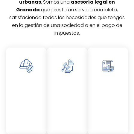
urbanas
. Somos una
asesoría legal en
Granada
que presta un servicio completo,
satisfaciendo todas las necesidades que tengas
en la gestión de una sociedad o en el pago de
impuestos.
Asesor
Asesor
Asesor
amient
amient
amient
o
o
o
Laboral
Fiscal
Contable