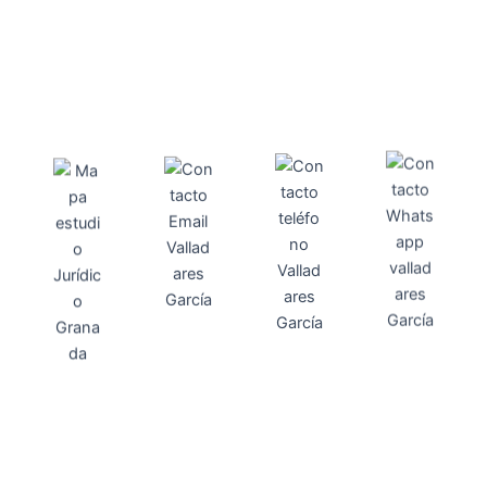
Direcci
Teléfo
Whats
ón
Direcci
asesoria@
no
App
valladares
958131220
65463832
ón
Avenida
-garcia.es
4
Barcelona,