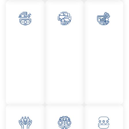
Asesor
Admini
Asesor
amient
stració
amient
o
n
o
Mercantil
Fincas
Contencio
so
administr
ativo