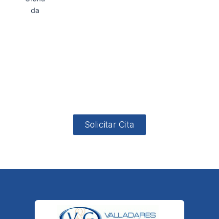
Direcci
Teléfo
Whats
ón
Direcci
asesoria@
no
App
valladares
958131220
65463832
ón
Avenida
-garcia.es
4
Barcelona,
4, Local 2
18006
Granada
Solicitar Cita