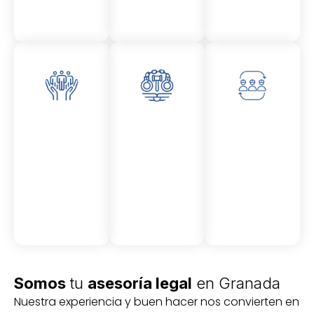
Asesor
Medici
Audito
amient
ón
ria
Civil y
Socio-
o
mercantil
laboral
Civil
Somos
tu
asesoría legal
en Granada
Nuestra experiencia y buen hacer nos convierten en