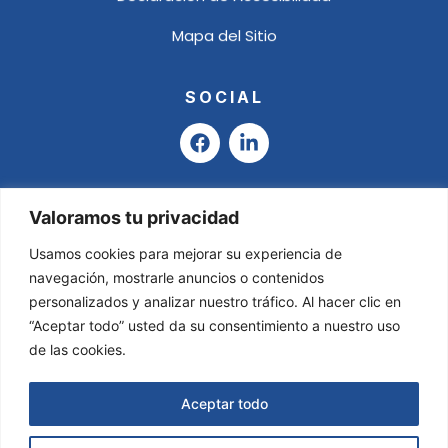
Mapa del Sitio
SOCIAL
F
L
a
i
c
n
e
k
b
e
Valoramos tu privacidad
o
d
o
i
Usamos cookies para mejorar su experiencia de
k
n
navegación, mostrarle anuncios o contenidos
-
personalizados y analizar nuestro tráfico. Al hacer clic en
i
“Aceptar todo” usted da su consentimiento a nuestro uso
n
de las cookies.
Aceptar todo