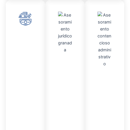
Asesor
amient
o
Mercantil
Admini
stració
Asesor
n
Fincas
amient
o
Contencio
so
administr
ativo