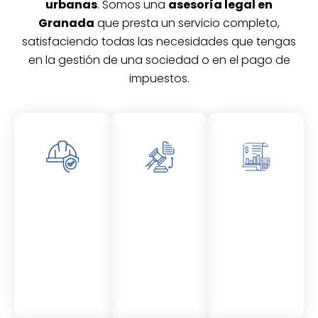
urbanas
. Somos una
asesoría legal en
Granada
que presta un servicio completo,
satisfaciendo todas las necesidades que tengas
en la gestión de una sociedad o en el pago de
impuestos.
Asesor
Asesor
Asesor
amient
amient
amient
o
o
o
Laboral
Fiscal
Contable