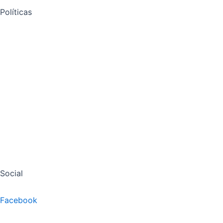
Políticas
Política de Privacidad
Política de Cookies
Aviso Legal
Declaración de Accesibilidad
Mapa del Sitio
Social
Facebook