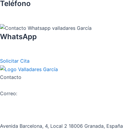
Teléfono
958131220
WhatsApp
654638324
Solicitar Cita
Contacto
Correo:
asesoria@valladares-garcia.es
Telefono:
958131220
Avenida Barcelona, 4, Local 2 18006 Granada, España