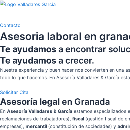
Ir
al
contenido
Contacto
Asesoria laboral en gran
Te ayudamos
a encontrar soluc
Te ayudamos
a crecer.
Nuestra experiencia y buen hacer nos convierten en una ase
todo lo que hacemos. En Asesoría Valladares & García estam
Solicitar Cita
Asesoría legal
en Granada
En
Asesoría
Vallada
res & García
estamos especializados e
reclamaciones de trabajadores),
fiscal
(gestión fiscal de 
empresas),
mercantil
(constitución de sociedades) y
admin