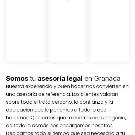
Asesor
Medici
Audito
amient
ón
ria
Civil y
Socio-
o
mercantil
laboral
Civil
Somos
tu
asesoría legal
en Granada
Nuestra experiencia y buen hacer nos convierten en
una asesoría de referencia. Los clientes valoran
sobre todo el trato cercano, la confianza y la
dedicación que le ponemos a todo lo que
hacemos. Queremos que te centres en tu negocio,
de todo lo demás nos encargamos nosotros.
Dedicamos todo el tiempo que sea necesario a tu