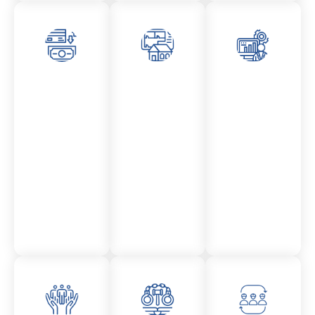
Asesor
Admini
Asesor
amient
stració
amient
o
n
o
Mercantil
Fincas
Contencio
so
administr
ativo