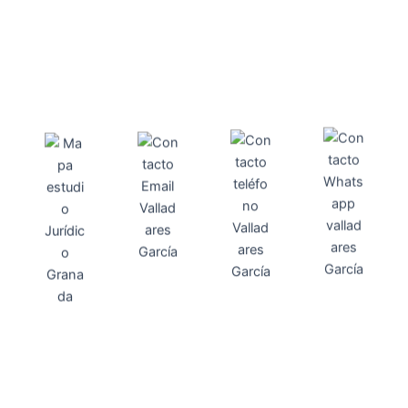
Direcci
Teléfo
Whats
ón
Direcci
asesoria@
no
App
valladares
958131220
65463832
ón
Avenida
-garcia.es
4
Barcelona,