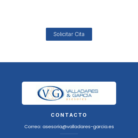
4, Local 2
18006
Granada
Solicitar Cita
CONTACTO
Correo:
asesoria@valladares-garcia.es