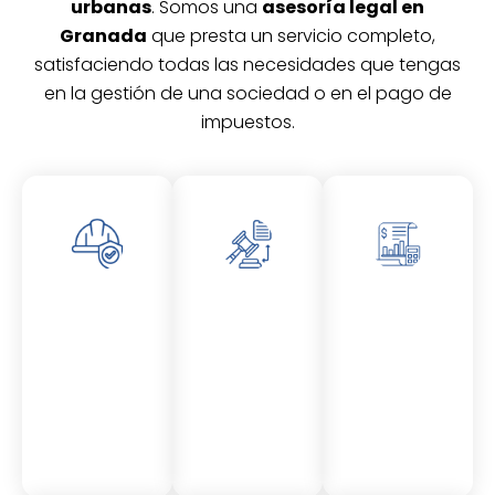
urbanas
. Somos una
asesoría legal en
Granada
que presta un servicio completo,
satisfaciendo todas las necesidades que tengas
en la gestión de una sociedad o en el pago de
impuestos.
Asesor
Asesor
Asesor
amient
amient
amient
o
o
o
Laboral
Fiscal
Contable