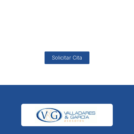
no
App
valladares
958131220
65463832
ón
Avenida
-garcia.es
4
Barcelona,
4, Local 2
18006
Granada
Solicitar Cita