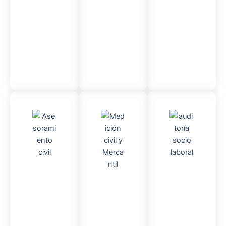
so
administr
ativo
Asesor
Audito
Medici
amient
ria
Socio-
ón
o
Civil y
laboral
Civil
mercantil