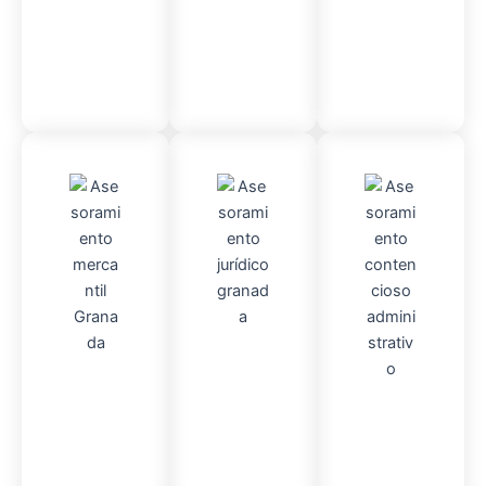
Contable
Admini
Asesor
stració
Asesor
amient
n
Fincas
amient
o
Mercantil
o
Contencio