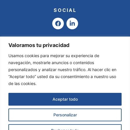
SOCIAL
F
L
a
i
c
n
e
k
b
e
Valoramos tu privacidad
o
d
o
i
Usamos cookies para mejorar su experiencia de
k
n
navegación, mostrarle anuncios o contenidos
-
personalizados y analizar nuestro tráfico. Al hacer clic en
i
“Aceptar todo” usted da su consentimiento a nuestro uso
n
de las cookies.
Aceptar todo
Personalizar
Asesoría Valladares & García © 2025
Todos
los derechos reservados.
Página Web creada por
Solicitar Información