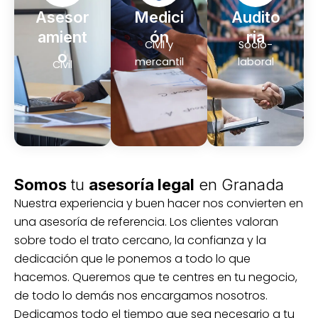
Asesor
Medici
Audito
amient
ón
ria
Civil y
Socio-
o
mercantil
laboral
Civil
Somos
tu
asesoría legal
en Granada
Nuestra experiencia y buen hacer nos convierten en
una asesoría de referencia. Los clientes valoran
sobre todo el trato cercano, la confianza y la
dedicación que le ponemos a todo lo que
hacemos. Queremos que te centres en tu negocio,
de todo lo demás nos encargamos nosotros.
Dedicamos todo el tiempo que sea necesario a tu