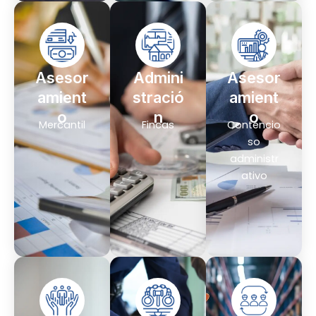
Asesor
Admini
Asesor
amient
stració
amient
o
n
o
Mercantil
Fincas
Contencio
so
administr
ativo