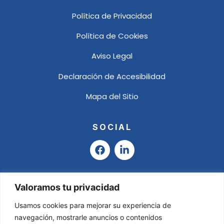
Política de Privacidad
Política de Cookies
Aviso Legal
Declaración de Accesibilidad
Mapa del Sitio
SOCIAL
F
L
a
i
c
n
e
k
b
e
Valoramos tu privacidad
o
d
o
i
Usamos cookies para mejorar su experiencia de
k
n
navegación, mostrarle anuncios o contenidos