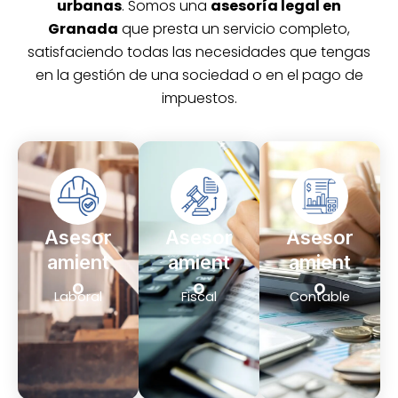
urbanas
. Somos una
asesoría legal en
Granada
que presta un servicio completo,
satisfaciendo todas las necesidades que tengas
en la gestión de una sociedad o en el pago de
impuestos.
Asesor
Asesor
Asesor
amient
amient
amient
o
o
o
Laboral
Fiscal
Contable