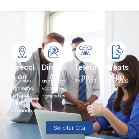
Direcci
Direcci
Teléfo
Whats
ón
ón
no
App
Avenida
asesoria@
958131220
65463832
Barcelona,
valladares
4
4, Local 2
-garcia.es
18006
Granada
Solicitar Cita