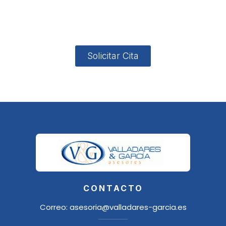
4, Local 2
18006
Granada
Solicitar Cita
CONTACTO
Correo:
asesoria@valladares-garcia.es