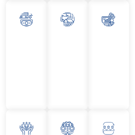
Asesor
Admini
Asesor
amient
stració
amient
o
n
o
Mercantil
Fincas
Contencio
so
administr
ativo