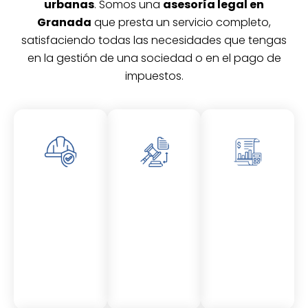
urbanas
. Somos una
asesoría legal en
Granada
que presta un servicio completo,
satisfaciendo todas las necesidades que tengas
en la gestión de una sociedad o en el pago de
impuestos.
Asesor
Asesor
Asesor
amient
amient
amient
o
o
o
Laboral
Fiscal
Contable