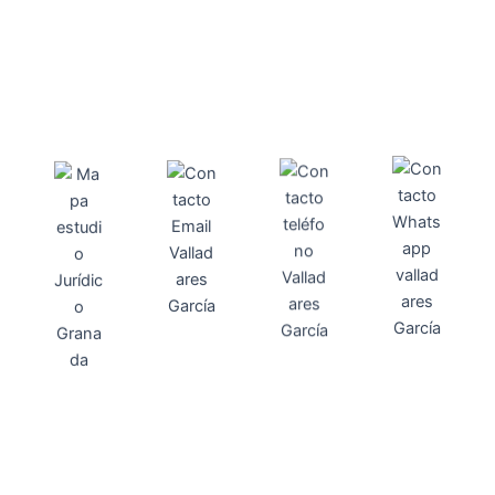
Direcci
Teléfo
Whats
ón
Direcci
asesoria@
no
App
valladares
958131220
65463832
ón
Avenida
-garcia.es
4
Barcelona,