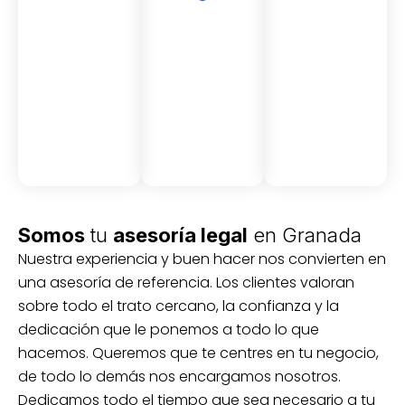
Asesor
Medici
Audito
amient
ón
ria
Civil y
Socio-
o
mercantil
laboral
Civil
Somos
tu
asesoría legal
en Granada
Nuestra experiencia y buen hacer nos convierten en
una asesoría de referencia. Los clientes valoran
sobre todo el trato cercano, la confianza y la
dedicación que le ponemos a todo lo que
hacemos. Queremos que te centres en tu negocio,
de todo lo demás nos encargamos nosotros.
Dedicamos todo el tiempo que sea necesario a tu