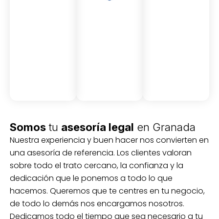
Asesor
Medici
Audito
amient
ón
ria
Civil y
Socio-
o
mercantil
laboral
Civil
Somos
tu
asesoría legal
en Granada
Nuestra experiencia y buen hacer nos convierten en
una asesoría de referencia. Los clientes valoran
sobre todo el trato cercano, la confianza y la
dedicación que le ponemos a todo lo que
hacemos. Queremos que te centres en tu negocio,
de todo lo demás nos encargamos nosotros.
Dedicamos todo el tiempo que sea necesario a tu