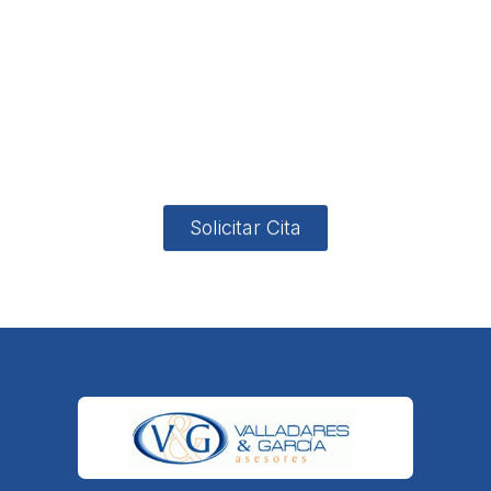
Direcci
asesoria@
no
App
valladares
958131220
65463832
ón
Avenida
-garcia.es
4
Barcelona,
4, Local 2
18006
Granada
Solicitar Cita