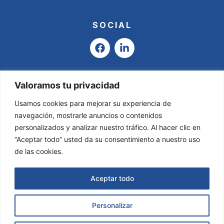
SOCIAL
F
L
a
i
c
n
e
k
b
e
Valoramos tu privacidad
o
d
o
i
Usamos cookies para mejorar su experiencia de
k
n
navegación, mostrarle anuncios o contenidos
-
personalizados y analizar nuestro tráfico. Al hacer clic en
i
“Aceptar todo” usted da su consentimiento a nuestro uso
n
de las cookies.
Aceptar todo
Personalizar
Asesoría Valladares & García © 2025
Todos
los derechos reservados.
Página Web creada por