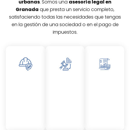
urbanas
. Somos una
asesoría legal en
Granada
que presta un servicio completo,
satisfaciendo todas las necesidades que tengas
en la gestión de una sociedad o en el pago de
impuestos.
Asesor
Asesor
Asesor
amient
amient
amient
o
o
o
Laboral
Fiscal
Contable