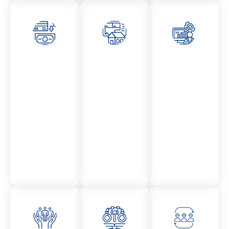
Asesor
Admini
Asesor
amient
stració
amient
o
n
o
Mercantil
Fincas
Contencio
so
administr
ativo