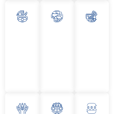
Asesor
Admini
Asesor
amient
stració
amient
o
n
o
Mercantil
Fincas
Contencio
so
administr
ativo