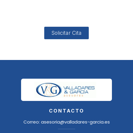
4, Local 2
18006
Granada
Solicitar Cita
CONTACTO
Correo:
asesoria@valladares-garcia.es