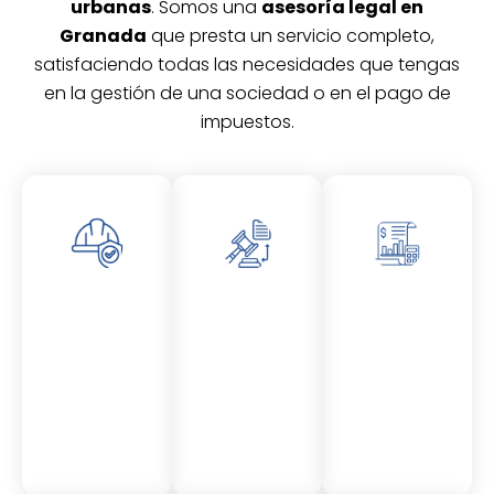
urbanas
. Somos una
asesoría legal en
Granada
que presta un servicio completo,
satisfaciendo todas las necesidades que tengas
en la gestión de una sociedad o en el pago de
impuestos.
Asesor
Asesor
Asesor
amient
amient
amient
o
o
o
Laboral
Fiscal
Contable