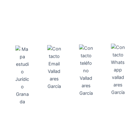
Direcci
Teléfo
Whats
ón
Direcci
asesoria@
no
App
valladares
958131220
65463832
ón
Avenida
-garcia.es
4
Barcelona,