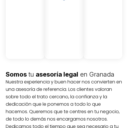
Asesor
Medici
Audito
amient
ón
ria
Civil y
Socio-
o
mercantil
laboral
Civil
Somos
tu
asesoría legal
en Granada
Nuestra experiencia y buen hacer nos convierten en
una asesoría de referencia. Los clientes valoran
sobre todo el trato cercano, la confianza y la
dedicación que le ponemos a todo lo que
hacemos. Queremos que te centres en tu negocio,
de todo lo demás nos encargamos nosotros.
Dedicamos todo el tiempo que sea necesario a tu