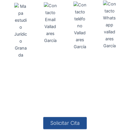
Direcci
Teléfo
Whats
ón
Direcci
asesoria@
no
App
valladares
958131220
65463832
ón
Avenida
-garcia.es
4
Barcelona,
4, Local 2
18006
Granada
Solicitar Cita