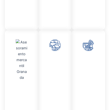
Contable
Admini
Asesor
stració
amient
n
o
Fincas
Contencio
so
administr
Asesor
ativo
amient
o
Mercantil