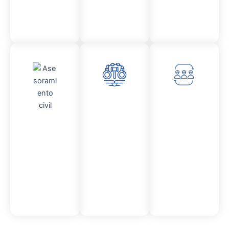
Medici
Audito
ón
ria
Civil y
Socio-
Asesor
mercantil
laboral
amient
o
Civil