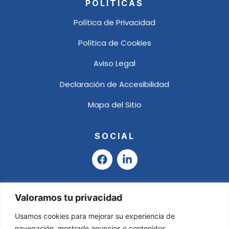
POLÍTICAS
Política de Privacidad
Política de Cookies
Aviso Legal
Declaración de Accesibilidad
Mapa del Sitio
SOCIAL
F
L
a
i
c
n
e
k
b
e
Valoramos tu privacidad
o
d
o
i
Usamos cookies para mejorar su experiencia de
k
n
navegación, mostrarle anuncios o contenidos