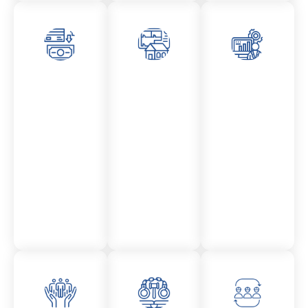
Asesor
Admini
Asesor
amient
stració
amient
o
n
o
Mercantil
Fincas
Contencio
so
administr
ativo