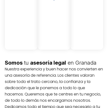
Asesor
Medici
Audito
amient
ón
ria
Civil y
Socio-
o
mercantil
laboral
Civil
Somos
tu
asesoría legal
en Granada
Nuestra experiencia y buen hacer nos convierten en
una asesoría de referencia. Los clientes valoran
sobre todo el trato cercano, la confianza y la
dedicación que le ponemos a todo lo que
hacemos. Queremos que te centres en tu negocio,
de todo lo demás nos encargamos nosotros.
Dedicamos todo el tiempo que sea necesario a tu