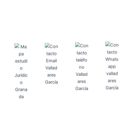
Direcci
Teléfo
Whats
ón
Direcci
asesoria@
no
App
valladares
958131220
65463832
ón
Avenida
-garcia.es
4
Barcelona,