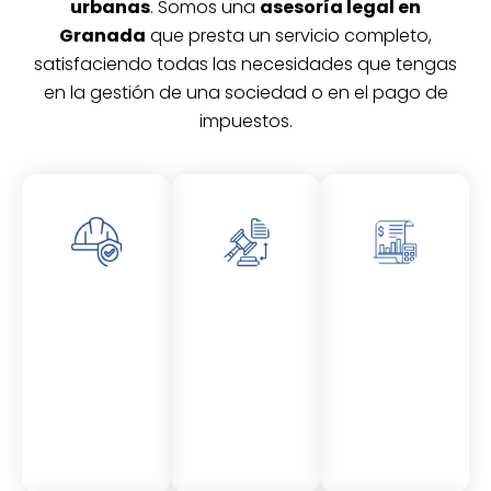
urbanas
. Somos una
asesoría legal en
Granada
que presta un servicio completo,
satisfaciendo todas las necesidades que tengas
en la gestión de una sociedad o en el pago de
impuestos.
Asesor
Asesor
Asesor
amient
amient
amient
o
o
o
Laboral
Fiscal
Contable