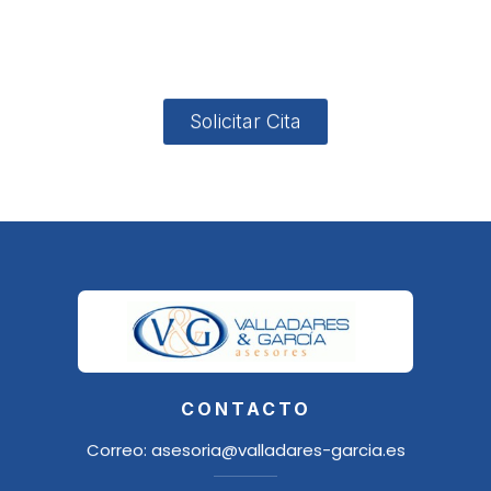
4, Local 2
18006
Granada
Solicitar Cita
CONTACTO
Correo:
asesoria@valladares-garcia.es