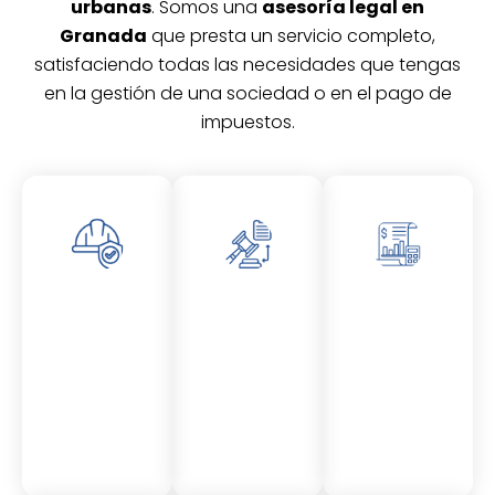
urbanas
. Somos una
asesoría legal en
Granada
que presta un servicio completo,
satisfaciendo todas las necesidades que tengas
en la gestión de una sociedad o en el pago de
impuestos.
Asesor
Asesor
Asesor
amient
amient
amient
o
o
o
Laboral
Fiscal
Contable