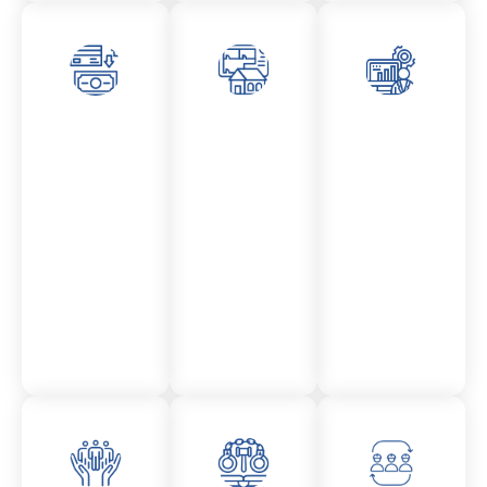
Asesor
Admini
Asesor
amient
stració
amient
o
n
o
Mercantil
Fincas
Contencio
so
administr
ativo