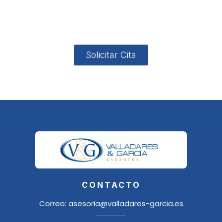
4, Local 2
18006
Granada
Solicitar Cita
CONTACTO
Correo:
asesoria@valladares-garcia.es