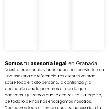
Asesor
Medici
Audito
amient
ón
ria
Civil y
Socio-
o
mercantil
laboral
Civil
Somos
tu
asesoría legal
en Granada
Nuestra experiencia y buen hacer nos convierten en
una asesoría de referencia. Los clientes valoran
sobre todo el trato cercano, la confianza y la
dedicación que le ponemos a todo lo que
hacemos. Queremos que te centres en tu negocio,
de todo lo demás nos encargamos nosotros.
Dedicamos todo el tiempo que sea necesario a tu