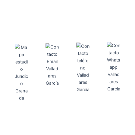
Direcci
Teléfo
Whats
ón
Direcci
asesoria@
no
App
valladares
958131220
65463832
ón
Avenida
-garcia.es
4
Barcelona,