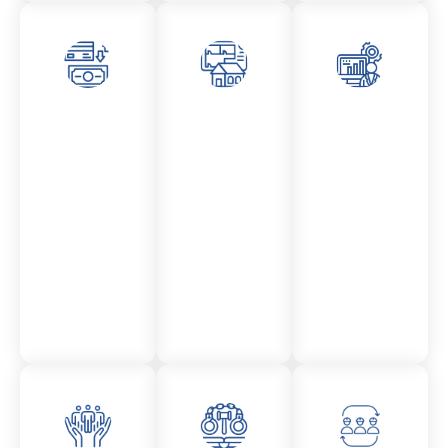
Asesor
Admini
Asesor
amient
stració
amient
o
n
o
Mercantil
Fincas
Contencio
so
administr
ativo