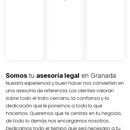
Asesor
Medici
Audito
amient
ón
ria
Civil y
Socio-
o
mercantil
laboral
Civil
Somos
tu
asesoría legal
en Granada
Nuestra experiencia y buen hacer nos convierten en
una asesoría de referencia. Los clientes valoran
sobre todo el trato cercano, la confianza y la
dedicación que le ponemos a todo lo que
hacemos. Queremos que te centres en tu negocio,
de todo lo demás nos encargamos nosotros.
Dedicamos todo el tiempo que sea necesario a tu