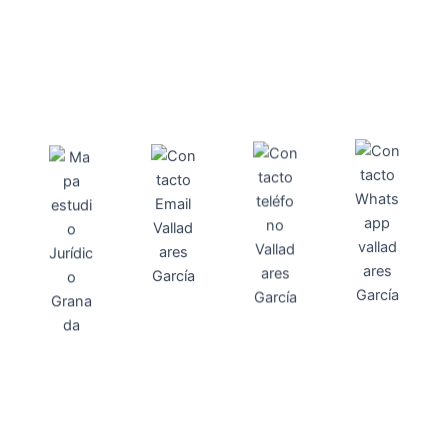
Direcci
Teléfo
Whats
ón
Direcci
asesoria@
no
App
valladares
958131220
65463832
ón
Avenida
-garcia.es
4
Barcelona,