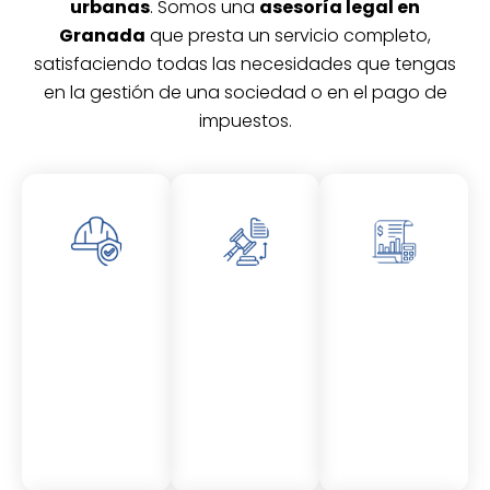
urbanas
. Somos una
asesoría legal en
Granada
que presta un servicio completo,
satisfaciendo todas las necesidades que tengas
en la gestión de una sociedad o en el pago de
impuestos.
Asesor
Asesor
Asesor
amient
amient
amient
o
o
o
Laboral
Fiscal
Contable