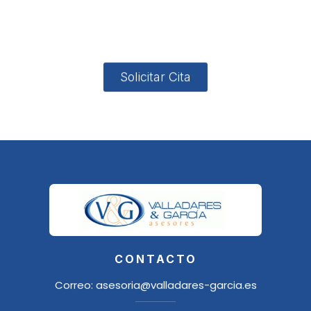
4, Local 2
18006
Granada
Solicitar Cita
CONTACTO
Correo:
asesoria@valladares-garcia.es