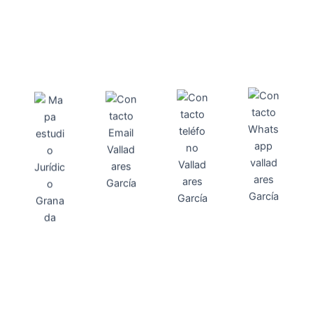
Direcci
Teléfo
Whats
ón
Direcci
asesoria@
no
App
valladares
958131220
65463832
ón
Avenida
-garcia.es
4
Barcelona,
4, Local 2