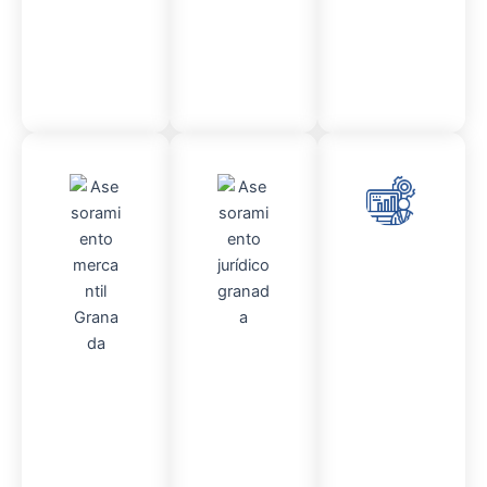
Contable
Asesor
amient
o
Contencio
so
Admini
administr
Asesor
stració
ativo
amient
n
Fincas
o
Mercantil