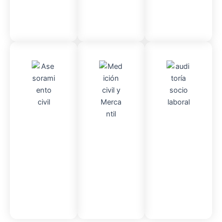
Asesor
Audito
Medici
amient
ria
Socio-
ón
o
Civil y
laboral
Civil
mercantil