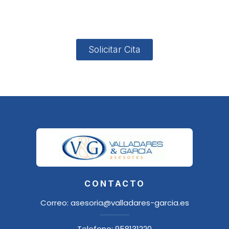
18006
Granada
Solicitar Cita
CONTACTO
Correo:
asesoria@valladares-garcia.es
Telefono:
958131220