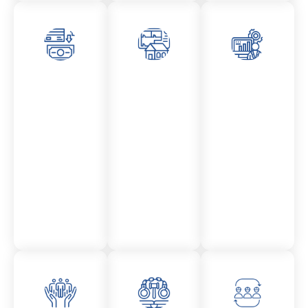
Asesor
Admini
Asesor
amient
stració
amient
o
n
o
Mercantil
Fincas
Contencio
so
administr
ativo