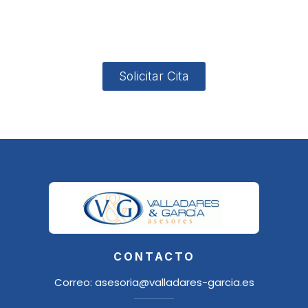
4, Local 2
18006
Granada
Solicitar Cita
CONTACTO
Correo:
asesoria@valladares-garcia.es