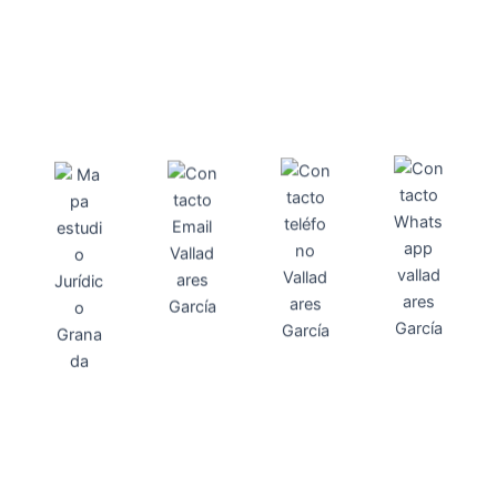
Direcci
Teléfo
Whats
ón
Direcci
asesoria@
no
App
valladares
958131220
65463832
ón
Avenida
-garcia.es
4
Barcelona,