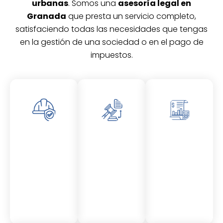
urbanas
. Somos una
asesoría legal en
Granada
que presta un servicio completo,
satisfaciendo todas las necesidades que tengas
en la gestión de una sociedad o en el pago de
impuestos.
Asesor
Asesor
Asesor
amient
amient
amient
o
o
o
Laboral
Fiscal
Contable