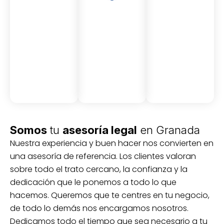
Asesor
Medici
Audito
amient
ón
ria
Civil y
Socio-
o
mercantil
laboral
Civil
Somos
tu
asesoría legal
en Granada
Nuestra experiencia y buen hacer nos convierten en
una asesoría de referencia. Los clientes valoran
sobre todo el trato cercano, la confianza y la
dedicación que le ponemos a todo lo que
hacemos. Queremos que te centres en tu negocio,
de todo lo demás nos encargamos nosotros.
Dedicamos todo el tiempo que sea necesario a tu