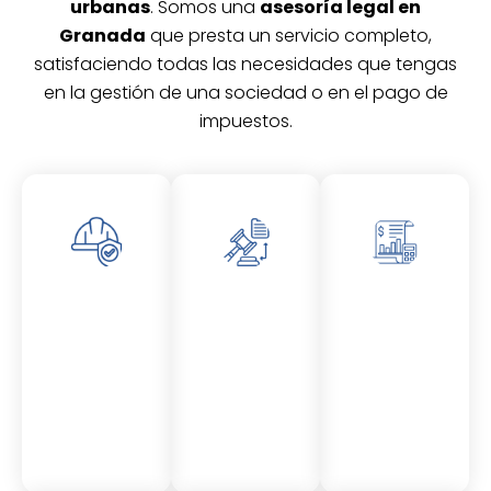
urbanas
. Somos una
asesoría legal en
Granada
que presta un servicio completo,
satisfaciendo todas las necesidades que tengas
en la gestión de una sociedad o en el pago de
impuestos.
Asesor
Asesor
Asesor
amient
amient
amient
o
o
o
Laboral
Fiscal
Contable