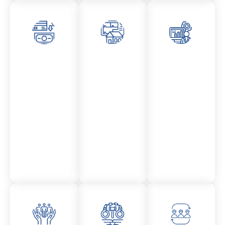
Asesor
Admini
Asesor
amient
stració
amient
o
n
o
Mercantil
Fincas
Contencio
so
administr
ativo