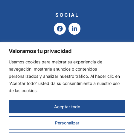
SOCIAL
F
L
a
i
c
n
e
k
b
e
Valoramos tu privacidad
o
d
o
i
Usamos cookies para mejorar su experiencia de
k
n
navegación, mostrarle anuncios o contenidos
-
personalizados y analizar nuestro tráfico. Al hacer clic en
i
“Aceptar todo” usted da su consentimiento a nuestro uso
n
de las cookies.
Aceptar todo
Personalizar
Asesoría Valladares & García © 2025
Todos
los derechos reservados.
Página Web creada por