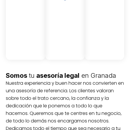
Asesor
Medici
Audito
amient
ón
ria
Civil y
Socio-
o
mercantil
laboral
Civil
Somos
tu
asesoría legal
en Granada
Nuestra experiencia y buen hacer nos convierten en
una asesoría de referencia. Los clientes valoran
sobre todo el trato cercano, la confianza y la
dedicación que le ponemos a todo lo que
hacemos. Queremos que te centres en tu negocio,
de todo lo demás nos encargamos nosotros.
Dedicamos todo el tiempo que sea necesario a tu