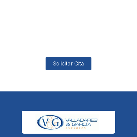
Direcci
asesoria@
no
App
valladares
958131220
65463832
ón
Avenida
-garcia.es
4
Barcelona,
4, Local 2
18006
Granada
Solicitar Cita