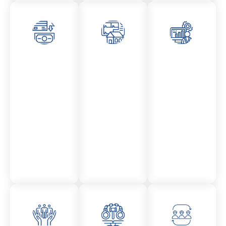
Asesor
Admini
Asesor
amient
stració
amient
o
n
o
Mercantil
Fincas
Contencio
so
administr
ativo