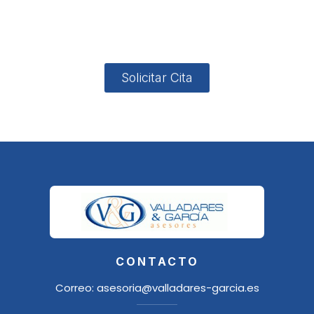
4, Local 2
18006
Granada
Solicitar Cita
CONTACTO
Correo:
asesoria@valladares-garcia.es