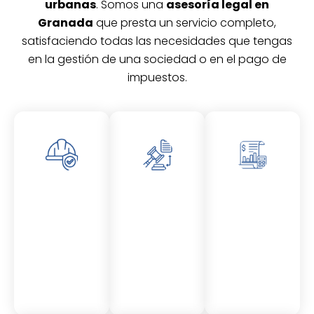
urbanas
. Somos una
asesoría legal en
Granada
que presta un servicio completo,
satisfaciendo todas las necesidades que tengas
en la gestión de una sociedad o en el pago de
impuestos.
Asesor
Asesor
Asesor
amient
amient
amient
o
o
o
Laboral
Fiscal
Contable