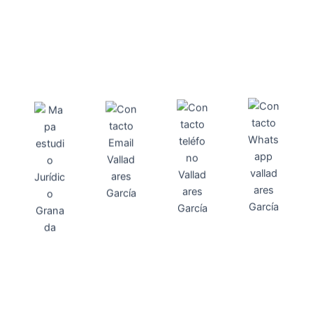
Direcci
Teléfo
Whats
ón
Direcci
asesoria@
no
App
valladares
958131220
65463832
ón
Avenida
-garcia.es
4
Barcelona,