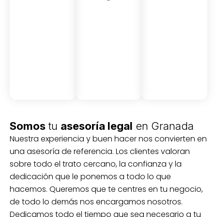
Asesor
Medici
Audito
amient
ón
ria
Civil y
Socio-
o
mercantil
laboral
Civil
Somos
tu
asesoría legal
en Granada
Nuestra experiencia y buen hacer nos convierten en
una asesoría de referencia. Los clientes valoran
sobre todo el trato cercano, la confianza y la
dedicación que le ponemos a todo lo que
hacemos. Queremos que te centres en tu negocio,
de todo lo demás nos encargamos nosotros.
Dedicamos todo el tiempo que sea necesario a tu