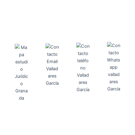
Direcci
Teléfo
Whats
ón
Direcci
asesoria@
no
App
valladares
958131220
65463832
ón
Avenida
-garcia.es
4
Barcelona,