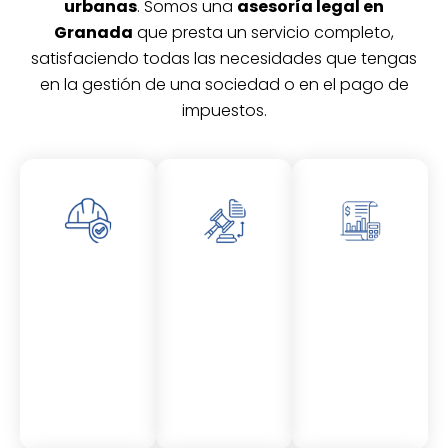
urbanas
. Somos una
asesoría legal en
Granada
que presta un servicio completo,
satisfaciendo todas las necesidades que tengas
en la gestión de una sociedad o en el pago de
impuestos.
Asesor
Asesor
Asesor
amient
amient
amient
o
o
o
Laboral
Fiscal
Contable