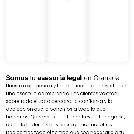
Asesor
Medici
Audito
amient
ón
ria
Civil y
Socio-
o
mercantil
laboral
Civil
Somos
tu
asesoría legal
en Granada
Nuestra experiencia y buen hacer nos convierten en
una asesoría de referencia. Los clientes valoran
sobre todo el trato cercano, la confianza y la
dedicación que le ponemos a todo lo que
hacemos. Queremos que te centres en tu negocio,
de todo lo demás nos encargamos nosotros.
Dedicamos todo el tiempo que sea necesario a tu