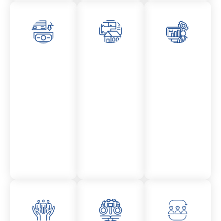
Asesor
Admini
Asesor
amient
stració
amient
o
n
o
Mercantil
Fincas
Contencio
so
administr
ativo