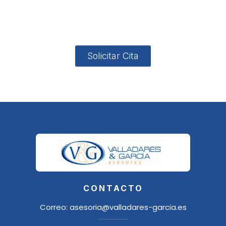
4, Local 2
18006
Granada
Solicitar Cita
CONTACTO
Correo:
asesoria@valladares-garcia.es