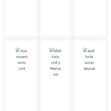
administr
ativo
Asesor
Audito
Medici
amient
ria
Socio-
ón
o
Civil y
laboral
Civil
mercantil