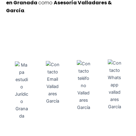
en Granada
como
Asesoría Valladares &
García
.
Direcci
Teléfo
Whats
ón
Direcci
asesoria@
no
App
valladares
958131220
65463832