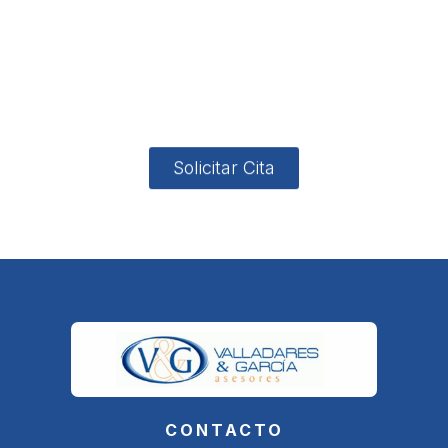
ón
Avenida
-garcia.es
4
Barcelona,
4, Local 2
18006
Granada
Solicitar Cita
CONTACTO