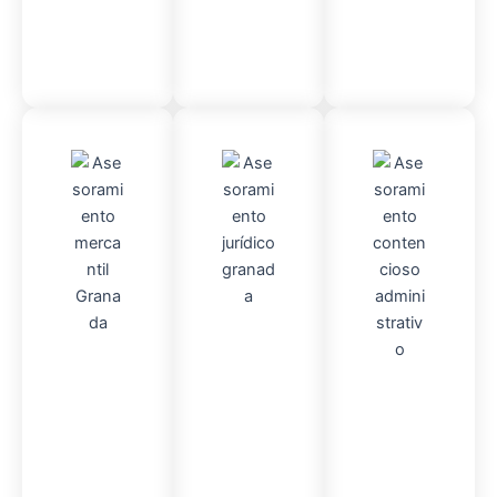
Admini
Asesor
stració
Asesor
amient
n
Fincas
amient
o
Mercantil
o
Contencio
so