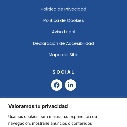
Política de Privacidad
Política de Cookies
Aviso Legal
Declaración de Accesibilidad
Mapa del Sitio
SOCIAL
F
L
a
i
c
n
e
k
b
e
Valoramos tu privacidad
o
d
o
i
Usamos cookies para mejorar su experiencia de
k
n
navegación, mostrarle anuncios o contenidos