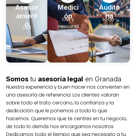
Asesor
Medici
Audito
amient
ón
ria
Civil y
Socio-
o
mercantil
laboral
Civil
Somos
tu
asesoría legal
en Granada
Nuestra experiencia y buen hacer nos convierten en
una asesoría de referencia. Los clientes valoran
sobre todo el trato cercano, la confianza y la
dedicación que le ponemos a todo lo que
hacemos. Queremos que te centres en tu negocio,
de todo lo demás nos encargamos nosotros.
Dedicamos todo el tiempo que sea necesario a tu