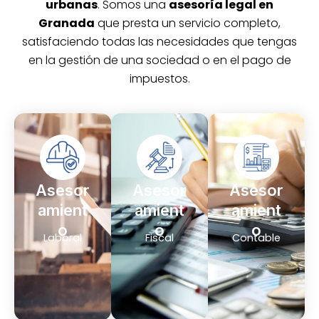
urbanas
. Somos una
asesoría legal en
Granada
que presta un servicio completo,
satisfaciendo todas las necesidades que tengas
en la gestión de una sociedad o en el pago de
impuestos.
Asesor
Asesor
Asesor
amient
amient
amient
o
o
o
Laboral
Fiscal
Contable