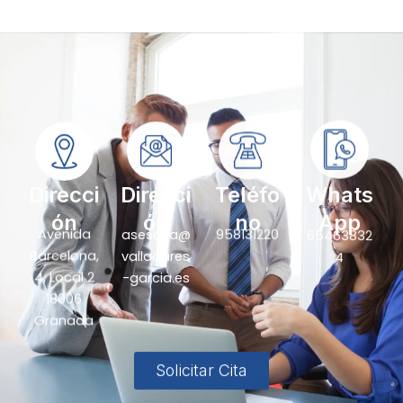
Direcci
Direcci
Teléfo
Whats
ón
ón
no
App
Avenida
asesoria@
958131220
65463832
Barcelona,
valladares
4
4, Local 2
-garcia.es
18006
Granada
Solicitar Cita