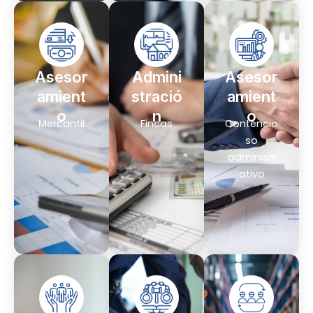
Asesor
Admini
Asesor
amient
stració
amient
o
n
o
Mercantil
Fincas
Contencio
so
administr
ativo