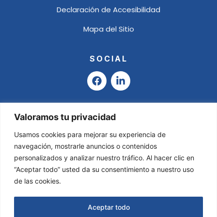
Declaración de Accesibilidad
Mapa del Sitio
SOCIAL
F
L
a
i
c
n
e
k
b
e
Valoramos tu privacidad
o
d
o
i
Usamos cookies para mejorar su experiencia de
k
n
navegación, mostrarle anuncios o contenidos
-
personalizados y analizar nuestro tráfico. Al hacer clic en
i
“Aceptar todo” usted da su consentimiento a nuestro uso
n
de las cookies.
Aceptar todo