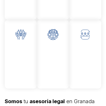
Asesor
Medici
Audito
amient
ón
ria
Civil y
Socio-
o
mercantil
laboral
Civil
Somos
tu
asesoría legal
en Granada