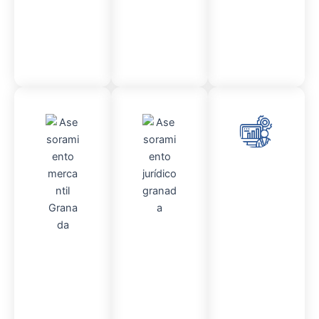
Contable
Asesor
amient
o
Contencio
so
Admini
administr
Asesor
stració
ativo
amient
n
Fincas
o
Mercantil