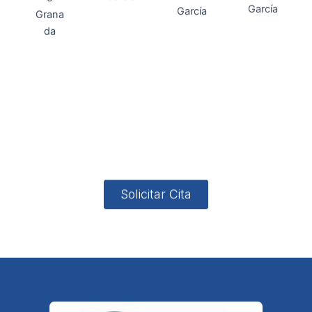
Direcci
Teléfo
Whats
ón
Direcci
asesoria@
no
App
valladares
958131220
65463832
ón
Avenida
-garcia.es
4
Barcelona,
4, Local 2
18006
Granada
Solicitar Cita