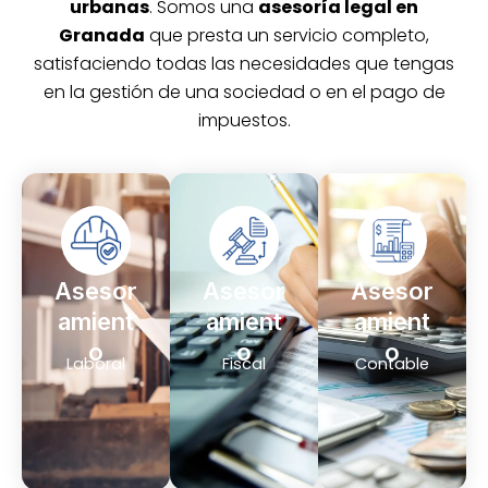
urbanas
. Somos una
asesoría legal en
Granada
que presta un servicio completo,
satisfaciendo todas las necesidades que tengas
en la gestión de una sociedad o en el pago de
impuestos.
Asesor
Asesor
Asesor
amient
amient
amient
o
o
o
Laboral
Fiscal
Contable