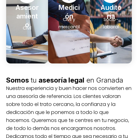
Asesor
Medici
Audito
amient
ón
ria
Civil y
Socio-
o
mercantil
laboral
Civil
Somos
tu
asesoría legal
en Granada
Nuestra experiencia y buen hacer nos convierten en
una asesoría de referencia. Los clientes valoran
sobre todo el trato cercano, la confianza y la
dedicación que le ponemos a todo lo que
hacemos. Queremos que te centres en tu negocio,
de todo lo demás nos encargamos nosotros.
Dedicamos todo el tiempo que sea necesario a tu