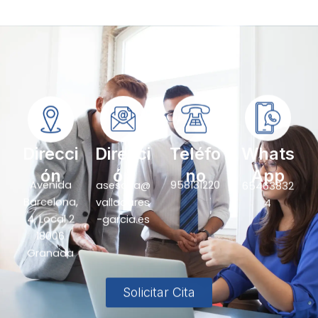
Direcci
Direcci
Teléfo
Whats
ón
ón
no
App
Avenida
asesoria@
958131220
65463832
Barcelona,
valladares
4
4, Local 2
-garcia.es
18006
Granada
Solicitar Cita