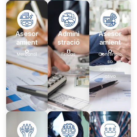
Asesor
Admini
Asesor
amient
stració
amient
o
n
o
Mercantil
Fincas
Contencio
so
administr
ativo