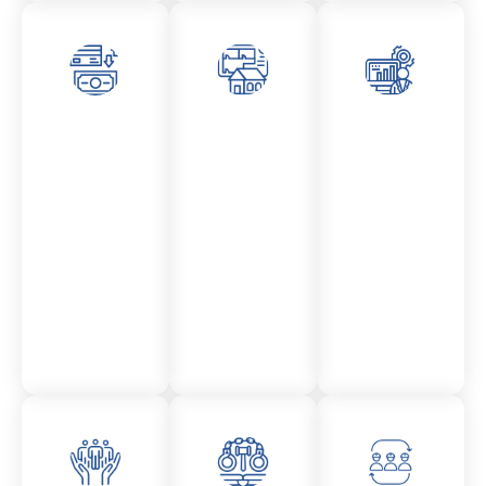
Asesor
Admini
Asesor
amient
stració
amient
o
n
o
Mercantil
Fincas
Contencio
so
administr
ativo