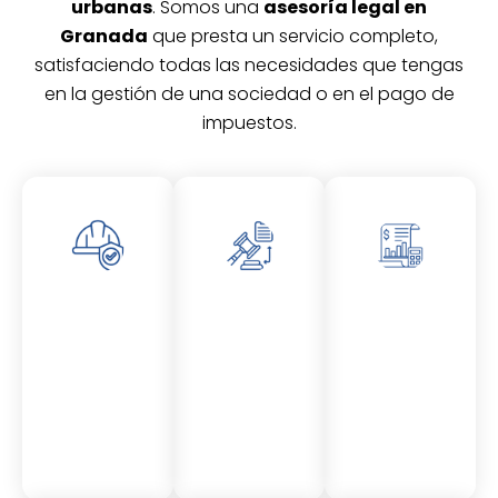
urbanas
. Somos una
asesoría legal en
Granada
que presta un servicio completo,
satisfaciendo todas las necesidades que tengas
en la gestión de una sociedad o en el pago de
impuestos.
Asesor
Asesor
Asesor
amient
amient
amient
o
o
o
Laboral
Fiscal
Contable