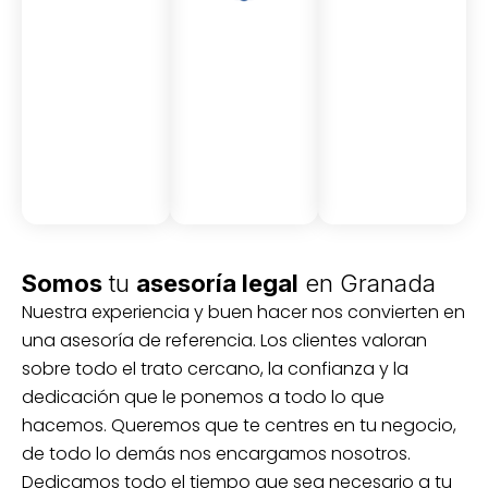
Asesor
Medici
Audito
amient
ón
ria
Civil y
Socio-
o
mercantil
laboral
Civil
Somos
tu
asesoría legal
en Granada
Nuestra experiencia y buen hacer nos convierten en
una asesoría de referencia. Los clientes valoran
sobre todo el trato cercano, la confianza y la
dedicación que le ponemos a todo lo que
hacemos. Queremos que te centres en tu negocio,
de todo lo demás nos encargamos nosotros.
Dedicamos todo el tiempo que sea necesario a tu