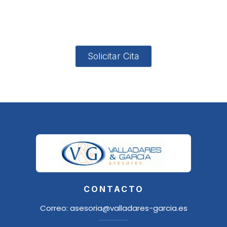
4, Local 2
18006
Granada
Solicitar Cita
CONTACTO
Correo:
asesoria@valladares-garcia.es