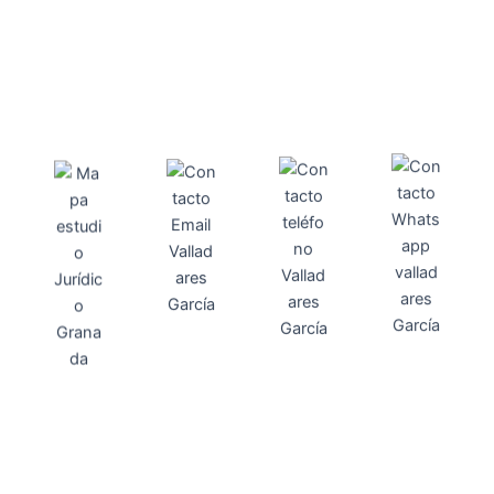
Direcci
Teléfo
Whats
ón
Direcci
asesoria@
no
App
valladares
958131220
65463832
ón
Avenida
-garcia.es
4
Barcelona,