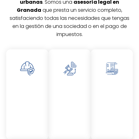
urbanas
. Somos una
asesoría legal en
Granada
que presta un servicio completo,
satisfaciendo todas las necesidades que tengas
en la gestión de una sociedad o en el pago de
impuestos.
Asesor
Asesor
Asesor
amient
amient
amient
o
o
o
Laboral
Fiscal
Contable