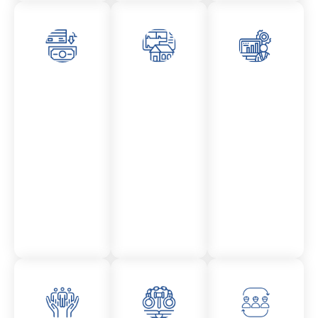
Asesor
Admini
Asesor
amient
stració
amient
o
n
o
Mercantil
Fincas
Contencio
so
administr
ativo