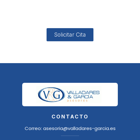
4, Local 2
18006
Granada
Solicitar Cita
CONTACTO
Correo:
asesoria@valladares-garcia.es