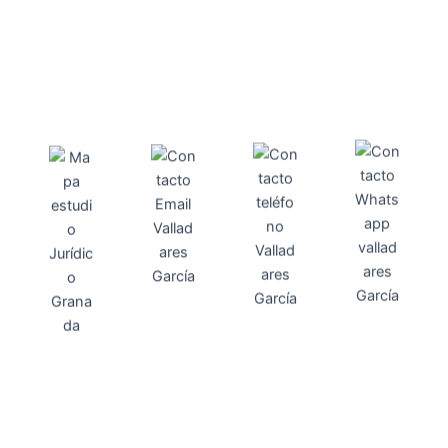
Direcci
Teléfo
Whats
ón
Direcci
asesoria@
no
App
valladares
958131220
65463832
ón
Avenida
-garcia.es
4
Barcelona,