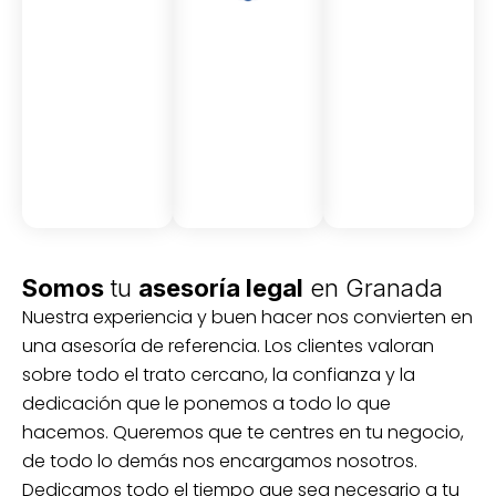
Asesor
Medici
Audito
amient
ón
ria
Civil y
Socio-
o
mercantil
laboral
Civil
Somos
tu
asesoría legal
en Granada
Nuestra experiencia y buen hacer nos convierten en
una asesoría de referencia. Los clientes valoran
sobre todo el trato cercano, la confianza y la
dedicación que le ponemos a todo lo que
hacemos. Queremos que te centres en tu negocio,
de todo lo demás nos encargamos nosotros.
Dedicamos todo el tiempo que sea necesario a tu