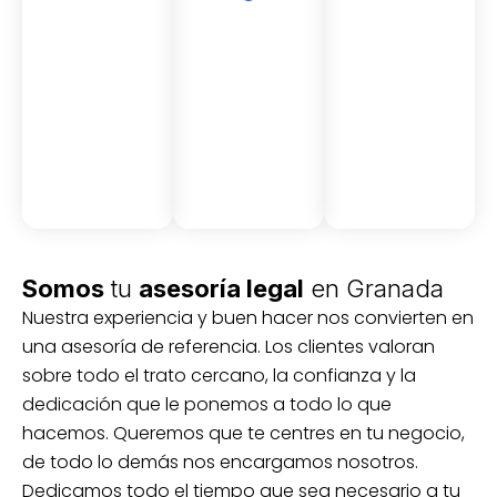
Asesor
Medici
Audito
amient
ón
ria
Civil y
Socio-
o
mercantil
laboral
Civil
Somos
tu
asesoría legal
en Granada
Nuestra experiencia y buen hacer nos convierten en
una asesoría de referencia. Los clientes valoran
sobre todo el trato cercano, la confianza y la
dedicación que le ponemos a todo lo que
hacemos. Queremos que te centres en tu negocio,
de todo lo demás nos encargamos nosotros.
Dedicamos todo el tiempo que sea necesario a tu