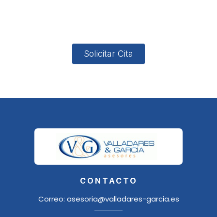
4, Local 2
18006
Granada
Solicitar Cita
CONTACTO
Correo:
asesoria@valladares-garcia.es