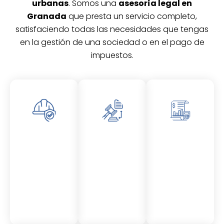
urbanas
. Somos una
asesoría legal en
Granada
que presta un servicio completo,
satisfaciendo todas las necesidades que tengas
en la gestión de una sociedad o en el pago de
impuestos.
Asesor
Asesor
Asesor
amient
amient
amient
o
o
o
Laboral
Fiscal
Contable