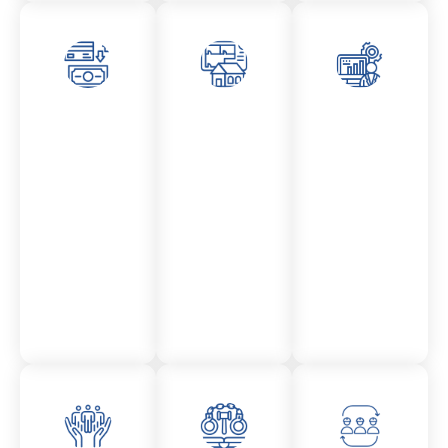
Asesor
Admini
Asesor
amient
stració
amient
o
n
o
Mercantil
Fincas
Contencio
so
administr
ativo