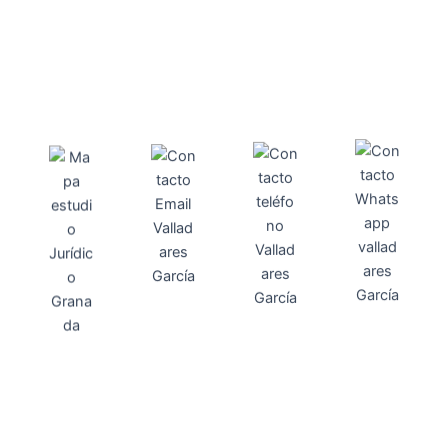
Direcci
Teléfo
Whats
ón
Direcci
asesoria@
no
App
valladares
958131220
65463832
ón
Avenida
-garcia.es
4
Barcelona,