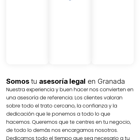
Asesor
Medici
Audito
amient
ón
ria
Civil y
Socio-
o
mercantil
laboral
Civil
Somos
tu
asesoría legal
en Granada
Nuestra experiencia y buen hacer nos convierten en
una asesoría de referencia. Los clientes valoran
sobre todo el trato cercano, la confianza y la
dedicación que le ponemos a todo lo que
hacemos. Queremos que te centres en tu negocio,
de todo lo demás nos encargamos nosotros.
Dedicamos todo el tiempo que sea necesario a tu