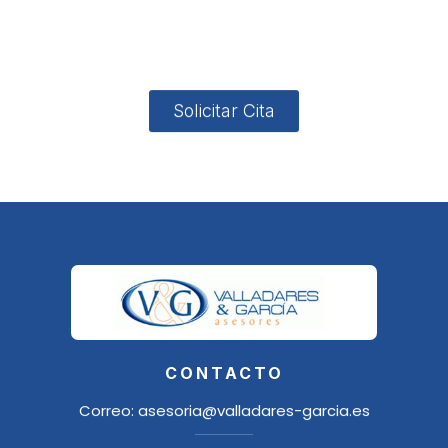
4, Local 2
18006
Granada
Solicitar Cita
CONTACTO
Correo:
asesoria@valladares-garcia.es