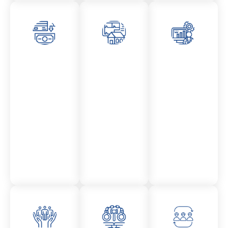
Asesor
Admini
Asesor
amient
stració
amient
o
n
o
Mercantil
Fincas
Contencio
so
administr
ativo