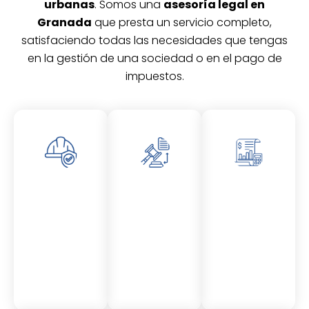
urbanas
. Somos una
asesoría legal en
Granada
que presta un servicio completo,
satisfaciendo todas las necesidades que tengas
en la gestión de una sociedad o en el pago de
impuestos.
Asesor
Asesor
Asesor
amient
amient
amient
o
o
o
Laboral
Fiscal
Contable