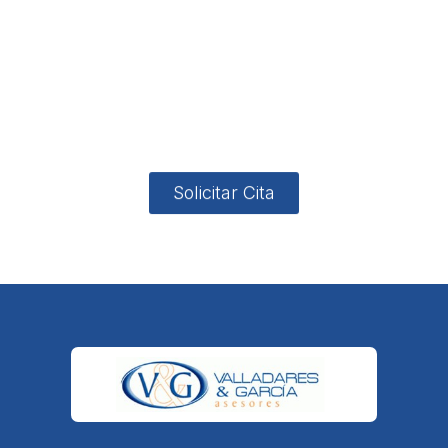
no
App
valladares
958131220
65463832
ón
Avenida
-garcia.es
4
Barcelona,
4, Local 2
18006
Granada
Solicitar Cita