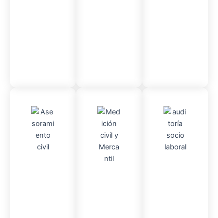
so
administr
ativo
Asesor
Audito
Medici
amient
ria
Socio-
ón
o
Civil y
laboral
Civil
mercantil