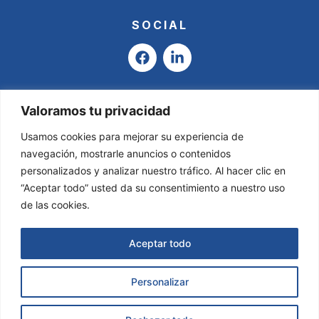
SOCIAL
F
L
a
i
c
n
e
k
b
e
Valoramos tu privacidad
o
d
o
i
Usamos cookies para mejorar su experiencia de
k
n
navegación, mostrarle anuncios o contenidos
-
personalizados y analizar nuestro tráfico. Al hacer clic en
i
“Aceptar todo” usted da su consentimiento a nuestro uso
n
de las cookies.
Aceptar todo
Personalizar
Asesoría Valladares & García © 2025
Todos
los derechos reservados.
Página Web creada por
Solicitar Información