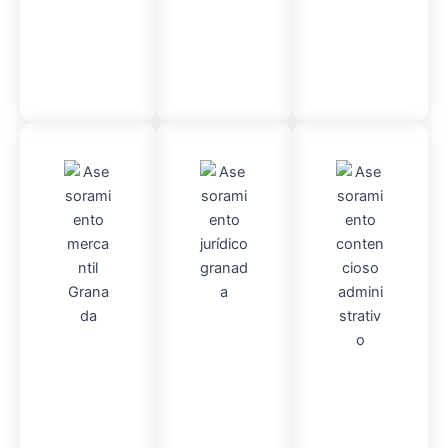
Contable
Admini
Asesor
stració
Asesor
amient
n
Fincas
amient
o
Mercantil
o
Contencio