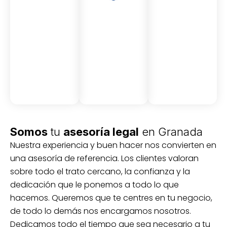
Asesor
Medici
Audito
amient
ón
ria
Civil y
Socio-
o
mercantil
laboral
Civil
Somos
tu
asesoría legal
en Granada
Nuestra experiencia y buen hacer nos convierten en
una asesoría de referencia. Los clientes valoran
sobre todo el trato cercano, la confianza y la
dedicación que le ponemos a todo lo que
hacemos. Queremos que te centres en tu negocio,
de todo lo demás nos encargamos nosotros.
Dedicamos todo el tiempo que sea necesario a tu