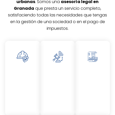
urbanas
. Somos una
asesoría legal en
Granada
que presta un servicio completo,
satisfaciendo todas las necesidades que tengas
en la gestión de una sociedad o en el pago de
impuestos.
Asesor
Asesor
Asesor
amient
amient
amient
o
o
o
Laboral
Fiscal
Contable