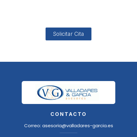
4, Local 2
18006
Granada
Solicitar Cita
CONTACTO
Correo:
asesoria@valladares-garcia.es