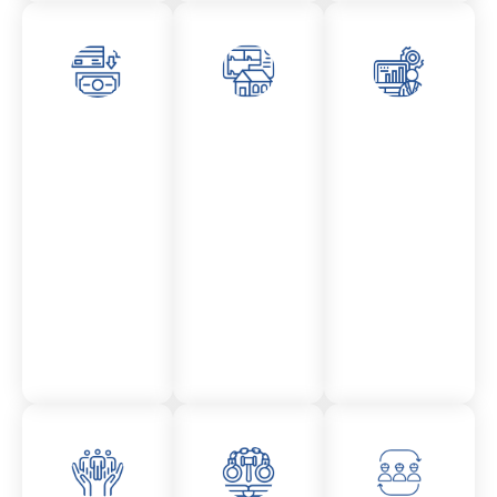
Asesor
Admini
Asesor
amient
stració
amient
o
n
o
Mercantil
Fincas
Contencio
so
administr
ativo