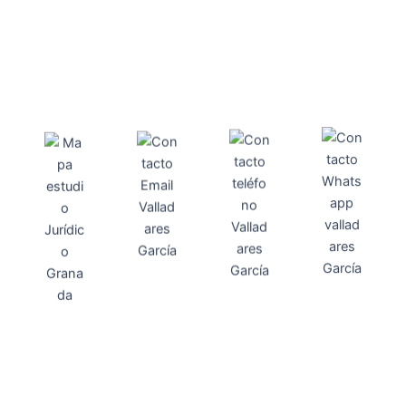
Direcci
Teléfo
Whats
ón
Direcci
asesoria@
no
App
valladares
958131220
65463832
ón
Avenida
-garcia.es
4
Barcelona,