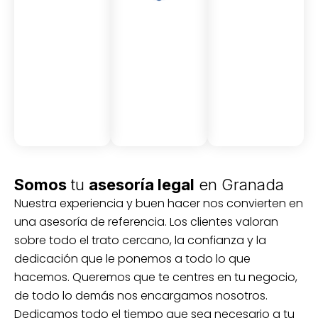
Asesor
Medici
Audito
amient
ón
ria
Civil y
Socio-
o
mercantil
laboral
Civil
Somos
tu
asesoría legal
en Granada
Nuestra experiencia y buen hacer nos convierten en
una asesoría de referencia. Los clientes valoran
sobre todo el trato cercano, la confianza y la
dedicación que le ponemos a todo lo que
hacemos. Queremos que te centres en tu negocio,
de todo lo demás nos encargamos nosotros.
Dedicamos todo el tiempo que sea necesario a tu