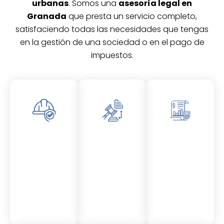
urbanas
. Somos una
asesoría legal en
Granada
que presta un servicio completo,
satisfaciendo todas las necesidades que tengas
en la gestión de una sociedad o en el pago de
impuestos.
Asesor
Asesor
Asesor
amient
amient
amient
o
o
o
Laboral
Fiscal
Contable