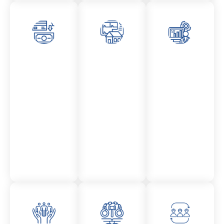
Asesor
Admini
Asesor
amient
stració
amient
o
n
o
Mercantil
Fincas
Contencio
so
administr
ativo