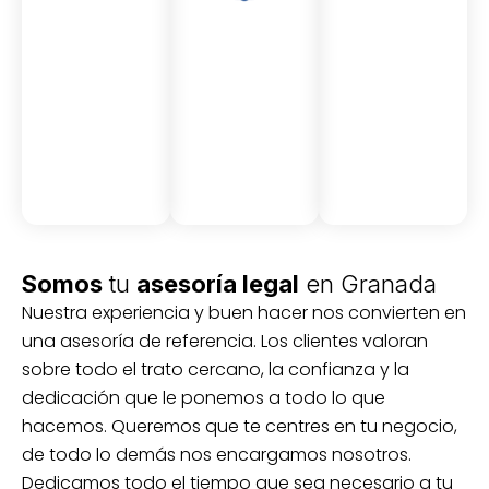
Asesor
Medici
Audito
amient
ón
ria
Civil y
Socio-
o
mercantil
laboral
Civil
Somos
tu
asesoría legal
en Granada
Nuestra experiencia y buen hacer nos convierten en
una asesoría de referencia. Los clientes valoran
sobre todo el trato cercano, la confianza y la
dedicación que le ponemos a todo lo que
hacemos. Queremos que te centres en tu negocio,
de todo lo demás nos encargamos nosotros.
Dedicamos todo el tiempo que sea necesario a tu