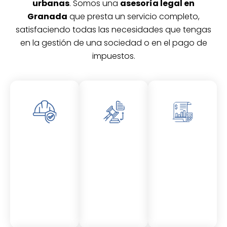
urbanas
. Somos una
asesoría legal en
Granada
que presta un servicio completo,
satisfaciendo todas las necesidades que tengas
en la gestión de una sociedad o en el pago de
impuestos.
Asesor
Asesor
Asesor
amient
amient
amient
o
o
o
Laboral
Fiscal
Contable