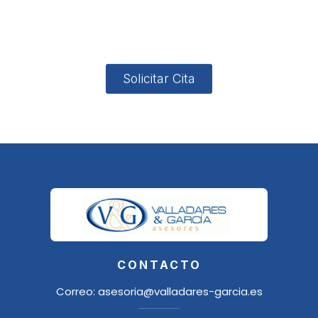
4, Local 2
18006
Granada
Solicitar Cita
CONTACTO
Correo:
asesoria@valladares-garcia.es