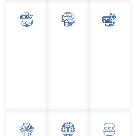
Asesor
Admini
Asesor
amient
stració
amient
o
n
o
Mercantil
Fincas
Contencio
so
administr
ativo