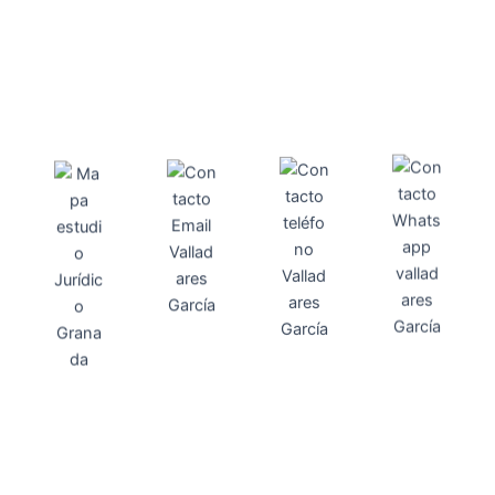
Direcci
Teléfo
Whats
ón
Direcci
asesoria@
no
App
valladares
958131220
65463832
ón
Avenida
-garcia.es
4
Barcelona,