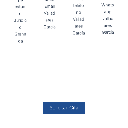
Direcci
Teléfo
Whats
ón
Direcci
asesoria@
no
App
valladares
958131220
65463832
ón
Avenida
-garcia.es
4
Barcelona,
4, Local 2
18006
Granada
Solicitar Cita