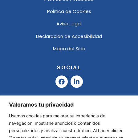
Política de Cookies
Aviso Legal
Declaración de Accesibilidad
Mapa del Sitio
SOCIAL
F
L
a
i
c
n
e
k
b
e
Valoramos tu privacidad
o
d
o
i
Usamos cookies para mejorar su experiencia de
k
n
navegación, mostrarle anuncios o contenidos
-
personalizados y analizar nuestro tráfico. Al hacer clic en
i
“Aceptar todo” usted da su consentimiento a nuestro uso