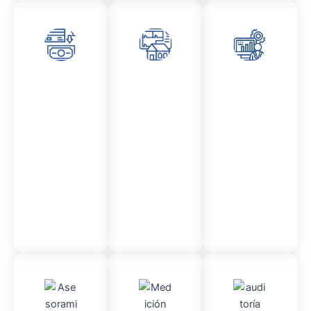
Asesor
Admini
Asesor
amient
stració
amient
o
n
o
Mercantil
Fincas
Contencio
so
administr
ativo