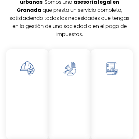
urbanas
. Somos una
asesoría legal en
Granada
que presta un servicio completo,
satisfaciendo todas las necesidades que tengas
en la gestión de una sociedad o en el pago de
impuestos.
Asesor
Asesor
Asesor
amient
amient
amient
o
o
o
Laboral
Fiscal
Contable